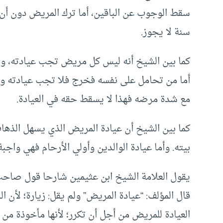
سقط الوجوب عن الباقين، أما ترك المريض دون أن 
سنة لا يجوز.
كما بين الشيخ أنه ليس كل مريض تجب عيادته، ول
أما من تحامل على نفسه فخرج فلا تجب عيادته وإن
مع شدة مرضه فهذا لا يسقط حقه في العيادة.
كما بين الشيخ أن عيادة المريض الذي يسهل الذهاب 
بيته. وأما عيادة الوالدين وأولي الأرحام فهي واجبة
يقول العلامة الشيخ ابن عثيمين شارحا قول صاحب كت
قال المؤلف: “عيادة المريض” ولم يقل: زيارة؛ لأن ا
العيادة للمريض من أجل أن تكرر؛ لأنها مأخوذة من