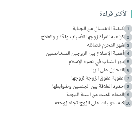
الأكثر قراءة
كيفية الاغتسال من الجنابة
1
كراهية المرأة زوجها الأسباب والآثار والعلاج
2
شهر المحرم فضائله
3
أهمية الإصلاح بين الزوجين المتخاصمين
4
دور الشباب في نصرة الإسلام
5
التحايل على الربا
6
عقوبة عقوق الزوجة لزوجها
7
حدود العلاقة بين الجنسين وضوابطها
8
الدعاء للميت من السنة النبوية
9
8 مسئوليات على الزوج تجاه زوجته
10