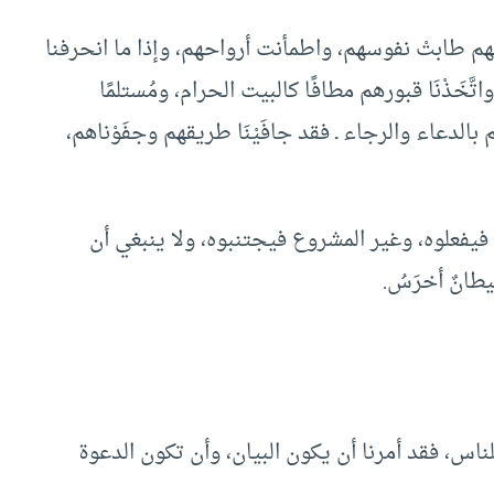
فهم طابتْ نفوسهم، واطمأنت أرواحهم، وإذا ما انحرفنا
َّخَذْنَا قبورهم مطافًا كالبيت الحرام، ومُستلمًا
الدعاء والرجاء ـ فقد جافَيْنَا طريقهم وجفَوْناهم،
يفعلوه، وغير المشروع فيجتنبوه، ولا ينبغي أن
طانٌ أخرَسُ.
ن للناس، فقد أمرنا أن يكون البيان، وأن تكون الدعوة