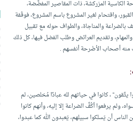
حة الكاسية المزركشة، ذات المقاصير المفضَّضة،
القبور، واقتحام لغير المشروع باسم المشروع، فوقْفة
ف بالضراعة والمناجاة، والطواف حوله مع تقبيل
والمهام، وتقديم العرائض وطلب الفصْل فيها، كل ذلك
ب منه أصحاب الأضْرحة أنفسهم .
:
وا يتَّقون” ، كانوا في حياتهم لله عبادًا مُخلصين، لم
اه، ولم يرفعوا أكُفَّ الضراعة إلا إليه، وأنهم كانوا
لناس أن يَسلكوا سبيلهم، يَعبدون الله كما عبدوا،