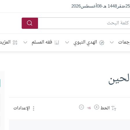
25
صَفَر
1448 هـ
-
08
أغسطس
2026
جمات
الهدي النبوي
فقه المسلم
المزيد
لحين
زيادة حجم الخط
تقليل حجم الخط
الخط
الإعدادات
16