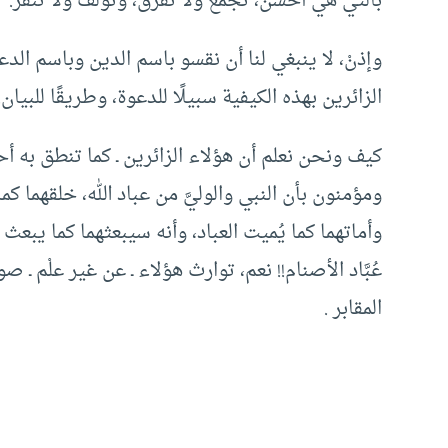
بالتي هي أحسنُ، تجمع ولا تُفرق، وتُؤلف ولا تُنفِّر.
وإذنْ، لا ينبغي لنا أن نقسو باسم الدين وباسم الدعو
الزائرين بهذه الكيفية سبيلًا للدعوة، وطريقًا للبيان.
كيف ونحن نعلم أن هؤلاء الزائرين ـ كما تنطق به أحو
ومؤمنون بأن النبي والوليَّ من عباد الله، خلقهما كما خ
وأماتهما كما يُميت العباد، وأنه سيبعثهما كما يبعث ا
عُبَّاد الأصنام!! نعم، توارث هؤلاء ـ عن غير علْم ـ
المقابر .