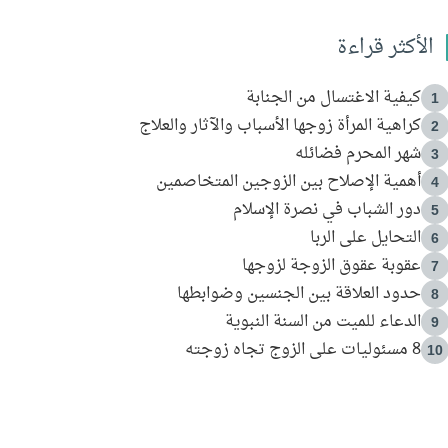
الأكثر قراءة
كيفية الاغتسال من الجنابة
1
كراهية المرأة زوجها الأسباب والآثار والعلاج
2
شهر المحرم فضائله
3
أهمية الإصلاح بين الزوجين المتخاصمين
4
دور الشباب في نصرة الإسلام
5
التحايل على الربا
6
عقوبة عقوق الزوجة لزوجها
7
حدود العلاقة بين الجنسين وضوابطها
8
الدعاء للميت من السنة النبوية
9
8 مسئوليات على الزوج تجاه زوجته
10