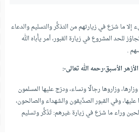
شيء إلا ما شرَع في زيارتهم من التذكُّر والتسليم والدعاء
ُز للحد المشروع في زيارة القبور، أمر يأْباه الله
هم .
هر الأسبق-رحمه الله تعالى-:
 وزارها، وزاروها رجالًا ونساء، ودرَج عليها المسلمون
وا عليها، وفي القبور الصدِّيقون والشهداء والصالحون،
حين وراء ما شرَع في زيارة غيرهم: تَذَكُّر وتسليم