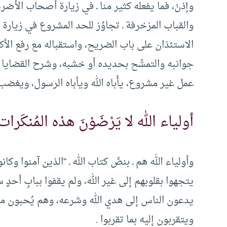
وإذنْ، فما يفعله كثير منا ـ في زيارة أصحاب الأضر
والقباب المزخرفة ـ تجاوُز للحد المشروع في زيارة 
الاستئذان على باب الضريح، واستقباله مع رفع الأك
جوانبه والتمسُّح بحديده أو خشبه، وشرح القضايا 
عمل غير مشروع، يأْباه الله ويأباه الرسول، ويغض
أولياء الله لا يَرْضَوْنَ هذه المُنكَرات
وأولياء الله هم ـ بنصِّ كتاب الله ـ “الذين آمنوا وكان
يتجهوا بقلوبهم إلى غير الله، ولم يقفوا ببابِ أحدٍ سو
يدعون الناس إلى هدي الله وشرعه، وهم يُحبون من ا
ويتقربون إليه بما تقربوا .