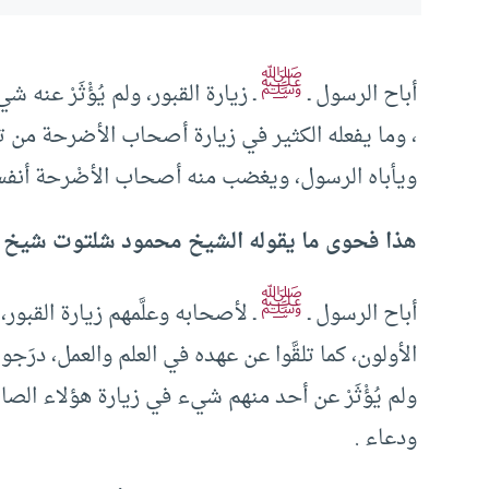
ﷺ
أباح الرسول ـ
ـ زيارة القبور، ولم يُؤْثَرْ عنه 
، وما يفعله الكثير في زيارة أصحاب الأضرحة من تجاو
ويأباه الرسول، ويغضب منه أصحاب الأضْرحة أنفس
هذا فحوى ما يقوله الشيخ محمود شلتوت شيخ الأز
ﷺ
أباح الرسول ـ
ـ لأصحابه وعلَّمهم زيارة القبور،
الأولون، كما تلقَّوا عن عهده في العلم والعمل، درَج
ولم يُؤْثَرْ عن أحد منهم شيء في زيارة هؤلاء الصال
ودعاء .