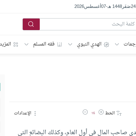
24
صَفَر
1448 هـ
-
07
أغسطس
2026
جمات
الهدي النبوي
فقه المسلم
المزيد
زيادة حجم الخط
تقليل حجم الخط
الخط
الإعدادات
16
دى صاحب المال في أول العام، وكذلك البضائع التي