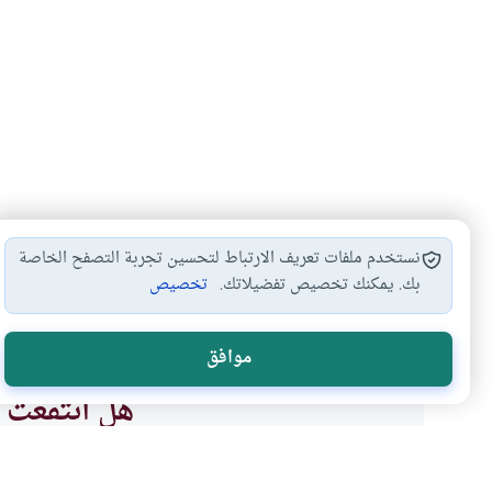
نستخدم ملفات تعريف الارتباط لتحسين تجربة التصفح الخاصة
بك. يمكنك تخصيص تفضيلاتك.
تخصيص
إخراج الزكاة
حكم الزكاة في…
زكاة عروض التجارة
أ
#
#
#
#
موافق
هل انتفعت ب
نعم