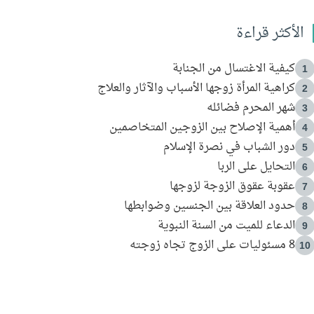
الأكثر قراءة
كيفية الاغتسال من الجنابة
1
كراهية المرأة زوجها الأسباب والآثار والعلاج
2
شهر المحرم فضائله
3
أهمية الإصلاح بين الزوجين المتخاصمين
4
دور الشباب في نصرة الإسلام
5
التحايل على الربا
6
عقوبة عقوق الزوجة لزوجها
7
حدود العلاقة بين الجنسين وضوابطها
8
الدعاء للميت من السنة النبوية
9
8 مسئوليات على الزوج تجاه زوجته
10