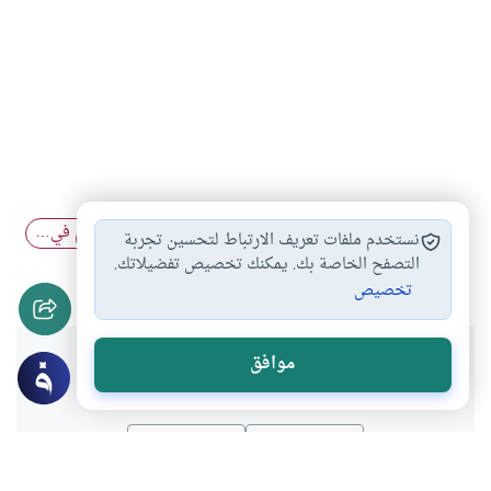
تأخير زكاة الفطر…
إخراج القيمة في…
إخراج الطعام في…
#
#
#
نستخدم ملفات تعريف الارتباط لتحسين تجربة
قيمة زكاة الفطر…
التصفح الخاصة بك. يمكنك تخصيص تفضيلاتك.
#
تخصيص
هل انتفعت بهذا المحتوى؟
موافق
نعم
لا