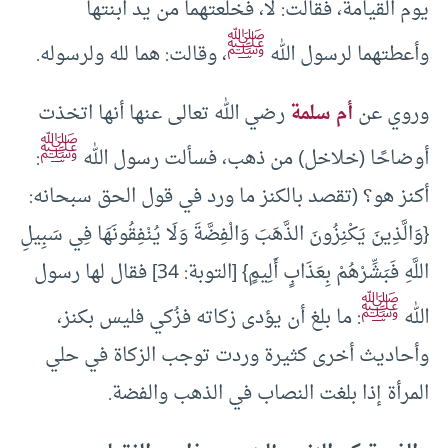
يوم القيامة، فقالت: لا، فخلعتهما من يد ابنتها
ﷺ
وأعطتهما لرسول الله
، وقالت: هما لله ولرسوله.
وروي عن
أم سلمة
رضي الله تعالى عنها أنها اتخذت
ﷺ
أوضاحًا (خلاخل) من ذهب، فسألت رسول الله
:
أكنز هو؟ (تقصد بالكنز ما ورد في قول الحق سبحانه:
{وَالَّذِينَ يَكْنِزُونَ الذَّهَبَ وَالْفِضَّةَ وَلَا يُنْفِقُونَهَا فِي سَبِيلِ
اللَّهِ فَبَشِّرْهُمْ بِعَذَابٍ أَلِيمٍ} [التوبة: 34] فقال لها رسول
ﷺ
الله
: ما بلغ أن يؤدى زكاته فزُكي فليس بكنز،
وأحاديث أخرى كثيرة وردت توجب الزكاة في حلي
المرأة إذا بلغت النصاب في الذهب والفضة.