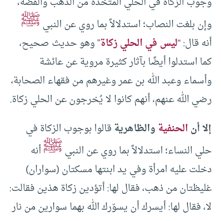
وجوب الزكاة في الحلي المتخذة من الذهب والفضة،
ﷺ
وإن بلغت النصاب؛ استدلالاً بما روي عن النبي
أنه قال: “
ليس في الحلي زكاة
” وهو حديث صحيح،
كما استدلوا أيضًا بآثار كثيرة مروية عن عائشة
وأسماء وعبد الله بن عمر وغيرهم من فقهاء الصحابة،
رضي الله عنهم، أنهم كانوا لا يُخرجون عن الحلي زكاة.
إلا أن
الحنفية
والظاهرية
قالوا بوجوب الزكاة في
ﷺ
حلي النساء؛ استدلالاً بما روي عن النبي
أنه
دخلت عليه امرأة وفي يد ابنتها مسكتان (سواران)
غليظتان من ذهب، فقال لها: أتؤدين زكاة هذين فقالت:
لا، فقال لها: أيسرك أن يسوّرك الله بهما سوارين من نار