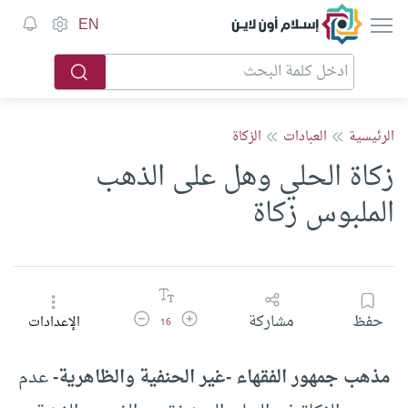
إسلام أون لاين
EN
الرئيسية
العبادات
الزكاة
زكاة الحلي وهل على الذهب
الملبوس زكاة
زيادة حجم الخط
تقليل حجم الخط
حفظ
مشاركة
الإعدادات
16
مذهب جمهور الفقهاء -غير الحنفية والظاهرية-
عدم