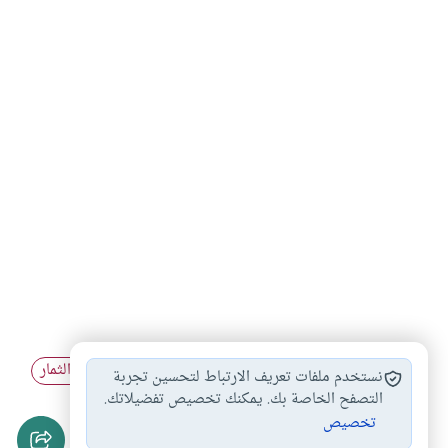
أحكام الزكاة
إسقاط الدين واعتباره…
زكاة الزروع والثمار
#
#
#
نستخدم ملفات تعريف الارتباط لتحسين تجربة
زكات الارض
زكاة الزروع
التصفح الخاصة بك. يمكنك تخصيص تفضيلاتك.
#
#
تخصيص