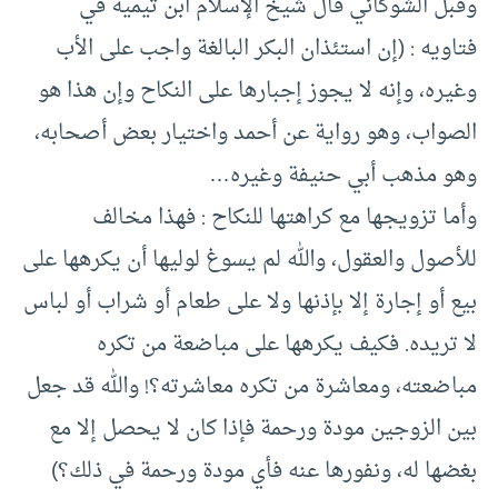
وقبل الشوكاني قال شيخ الإسلام ابن تيمية في
فتاويه : (إن استئذان البكر البالغة واجب على الأب
وغيره، وإنه لا يجوز إجبارها على النكاح وإن هذا هو
الصواب، وهو رواية عن أحمد واختيار بعض أصحابه،
وهو مذهب أبي حنيفة وغيره…
وأما تزويجها مع كراهتها للنكاح : فهذا مخالف
للأصول والعقول، والله لم يسوغ لوليها أن يكرهها على
بيع أو إجارة إلا بإذنها ولا على طعام أو شراب أو لباس
لا تريده. فكيف يكرهها على مباضعة من تكره
مباضعته، ومعاشرة من تكره معاشرته؟! والله قد جعل
بين الزوجين مودة ورحمة فإذا كان لا يحصل إلا مع
بغضها له، ونفورها عنه فأي مودة ورحمة في ذلك؟)