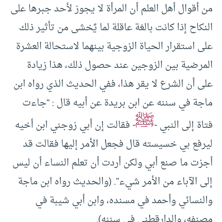
من أقوال أهل العلم أن المرأة لا يجوز لأحد جبرها على
النكاح إذا كانت بالغة عاقلة لما يًخشى من تأثير ذلك
على استقرار الحياة الزوجية بينهما لاستحالة العشرة
المرضية بين الزوجين عند حصول ذلك، هذا زيادة
على أن الشرع لا يقر هذا، ففي الحديث الذي رواه ابن
ماجة في سننه عن ابن بريدة عن أبيه قال : “جاءت
ﷺ
فتاة إلى النبي -
- فقالت إن أبي زوجني ابن أخيه
ليرفع بي خسيسته قال فجعل الأمر إليها فقالت قد
أجزت ما صنع أبي ولكن أردت أن تعلم النساء أن ليس
إلى الآباء من الأمر شيء”. (والحديث رواه ابن ماجة
والنسائي وأحمد في مسنده، وابن أبي شيبة في
مصنفه، والدارقطني في سننه).