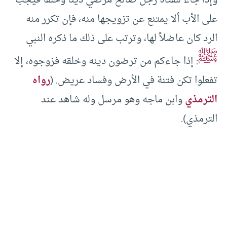
وإذا جاء للفتاة رجل صالح مرضي دينا وخلقاً فيجب
على الأب ألا يمتنع عن تزويجها منه، فإن تكرر منه
الرد كان عاضلاً لها، وترتب على ذلك ما ذكره النبي
ﷺ
: إذا جاءكم من ترضون دينه وخلقه فزوجوه، إلا
تفعلوا تكن فتنة في الأرض وفساد عريض. (
رواه
الترمذي
وابن ماجه وهو مرسل وله شاهد عند
الترمذي).