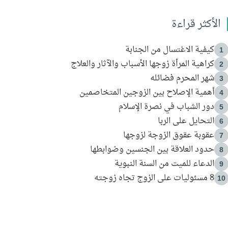
الأكثر قراءة
كيفية الاغتسال من الجنابة
1
كراهية المرأة زوجها الأسباب والآثار والعلاج
2
شهر المحرم فضائله
3
أهمية الإصلاح بين الزوجين المتخاصمين
4
دور الشباب في نصرة الإسلام
5
التحايل على الربا
6
عقوبة عقوق الزوجة لزوجها
7
حدود العلاقة بين الجنسين وضوابطها
8
الدعاء للميت من السنة النبوية
9
8 مسئوليات على الزوج تجاه زوجته
10