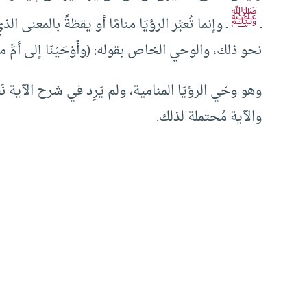
ﷺ
ـ
ـ وإنما تُعبِّر الرؤيَا منامًا أو يقظةً بالمعنى 
نحو ذلك، والوحي الخاص بقوله: (وأَوْحَيْنَا إلى أمِّ موسَ
وهو وحْي الرؤيَا المنامية، ولم يَرِد في شرح الآية ن
والآية مُحتملة لذلك.