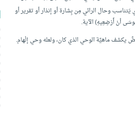
الذي يَتناسب وحال الرائي مِن بِشارة أو إنذار أو تقرير أو
ى أنْ أَرْضِعِيهِ) الآية.
َصٌّ يكشف ماهيَّة الوحي الذي كان، ولعله وحي إلْهام.