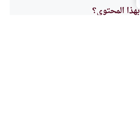
هذا المحتوى؟
لا
مع الل
ى
رؤية 
عرش استوى) ما هو الكرسي؟هل
هل يمك
حملة العرش؟وهل الله عالٍ على
الصحي
اقرأ المزيد