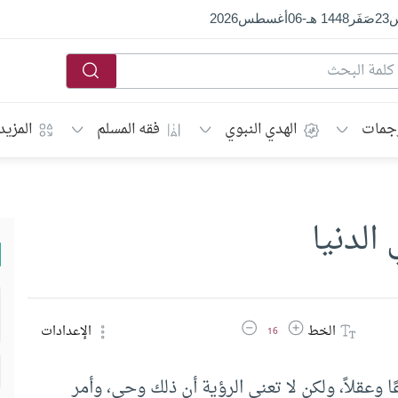
س
23
صَفَر
1448 هـ
-
06
أغسطس
2026
جمات
الهدي النبوي
فقه المسلم
المزيد
الدنيا
زيادة حجم الخط
تقليل حجم الخط
الخط
الإعدادات
16
 وعقلاً، ولكن لا تعنى الرؤية أن ذلك وحي، وأمر