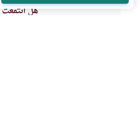
هل انتفعت ب
نعم
موضوعات ذات صلة
العقيدة
أركان الإيمان وشعبه
الرحمن على العرش استو
في قوله تعالى: ( الرحمن على ال
العرش أعظم من الكرسي؟ومن هم 
عرشه؟