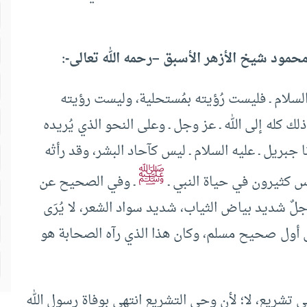
حمود شيخ الأزهر الأسبق –رحمه الله تعالى-:
السلام ـ فليست رُؤيته بمُستحلية، وليست رؤيته
لك كله إلى الله ـ عز وجل ـ وعلى النحو الذي يُريده
 جبريل ـ عليه السلام ـ ليس كآحاد البشر، وقد رأتْه
ﷺ
أُناس كثيرون في حياة النبي ـ
ـ وفي الصحيح عن
 رجلٌ شديد بياض الثياب، شديد سواد الشعر، لا يُرَى
يث في أول صحيح مسلم، وكان هذا الذي رآه الصحابة هو
ْي تشريع، لا؛ لأن وحي التشريع انتهى بوفاة رسول الله