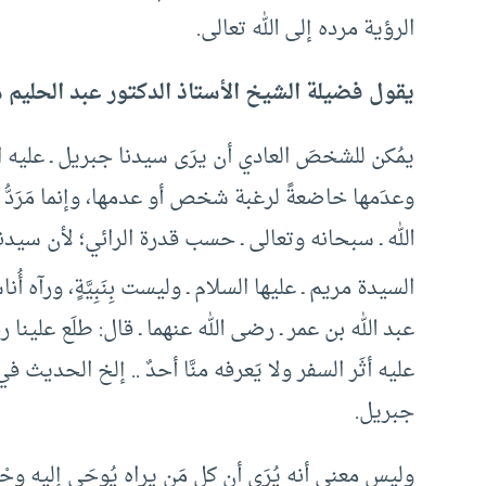
الرؤية مرده إلى الله تعالى.
يقول فضيلة الشيخ الأستاذ الدكتور عبد الحليم م
يمُكن للشخصَ العادي أن يرَى سيدنا جبريل ـ عليه 
وعدَمها خاضعةً لرغبة شخص أو عدمها، وإنما مَرَدُّ ذ
الله ـ سبحانه وتعالى ـ حسب قدرة الرائي؛ لأن سيدنا
السيدة مريم ـ عليها السلام ـ وليست بِنَبِيَّةٍ، ورآه 
عبد الله بن عمر ـ رضى الله عنهما ـ قال: طلَع علينا
عليه أثَر السفر ولا يَعرفه منَّا أحدٌ .. إلخ الحد
جبريل.
وليس معنى أنه يُرَى أن كل مَن يراه يُوحَى إليه وح