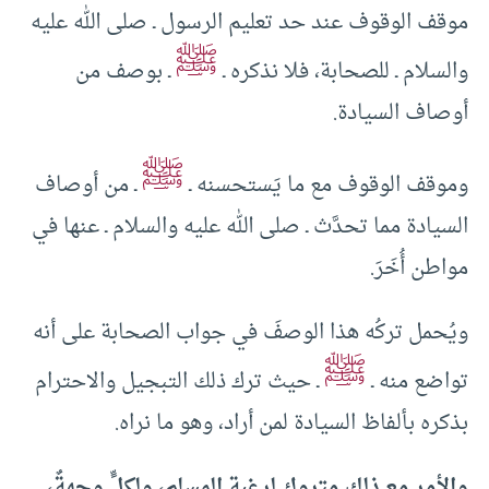
موقف الوقوف عند حد تعليم الرسول ـ صلى الله عليه
ﷺ
والسلام ـ للصحابة، فلا نذكره ـ
ـ بوصف من
أوصاف السيادة.
ﷺ
وموقف الوقوف مع ما يَستحسنه ـ
ـ من أوصاف
السيادة مما تحدَّث ـ صلى الله عليه والسلام ـ عنها في
مواطن أُخَرَ.
ويُحمل تركُه هذا الوصفَ في جواب الصحابة على أنه
ﷺ
تواضع منه ـ
ـ حيث ترك ذلك التبجيل والاحترام
بذكره بألفاظ السيادة لمن أراد، وهو ما نراه.
والأمر مع ذلك متروك لرغبة المسلم، ولكلٍّ وجهةٌ،