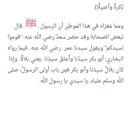
بُكرةً وأصيلًا).
ﷺ
ومما مَغزاه في هذا الموطن أن الرسول ـ
ـ قال
لبعض الصحابة وقد حضر سعدٌ رضي الله عنه: “قوموا
لسيدكم” ويقول سيدنا عمر ـ رضي الله عنه ـ فيما رواه
البخاري: أبو بكر سيدُنا وأَعتَقَ سيدَنا. يعني بلالًا. وإذا
كان بلالٌ سيدَنا وأبو بكر فمِن باب أولى الرسولُ، صلى
الله وسلم عليك يا سيدي يا رسول الله.