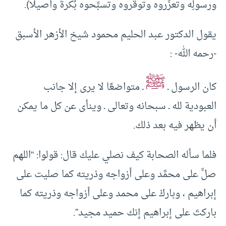
ورسولِه وتعزِّروه وتوقِّروه وتسبِّحوه بُكرةً وأصيلًا).
يقول الدكتور عبد الحليم محمود شيخ الأزهر الأسبق
-رحمه الله- :
ﷺ
كان الرسول ـ
ـ متواضعًا لا يرى إلا جانب
العبودية لله ـ سبحانه وتعالى ـ وينأى عن كل ما يمكن
أن يظهر فيه بعد ذلك.
فلما سأله الصحابة كيف نصلي عليك قال: قولوا: “اللهم
صلِّ على محمَّد وعلى أزواجه وذريته كما صليت على
إبراهيم ، وباركْ على محمد وعلى أزواجه وذريته كما
باركتَ على إبراهيم إنك حميد مجيد”.