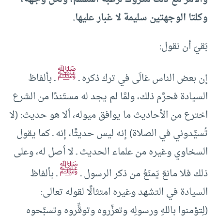
وكلتا الوجهتين سليمة لا غبار عليها.
بَقيَ أن نقول:
ﷺ
إن بعض الناس غالَى في ترك ذكره ـ
ـ بألفاظ
السيادة فحرَّم ذلك، ولمَّا لم يجد له مستَندًا من الشرع
اخترع من الأحاديث ما يوافق ميوله، ألا هو حديث: (لا
تُسيِّدوني في الصلاة) إنه ليس حديثًا، إنه ـ كما يقول
السخاوي وغيره من علماء الحديث ـ لا أصل له، وعلى
ﷺ
ذلك فلا مانعَ يَمنَعُ من ذكر الرسول ـ
ـ بألفاظ
السيادة في التشهد وغيره امتثالًا لقوله تعالى:
(لِتؤمنوا باللهِ ورسولِه وتعزِّروه وتوقِّروه وتسبِّحوه