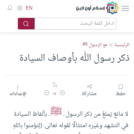
إسلام أون لاين
EN
الرئيسية
مع الرسول ﷺ
ذكر رسول الله بأوصاف السيادة
زيادة حجم الخط
تقليل حجم الخط
حفظ
مشاركة
الإعدادات
16
ﷺ
لا مانعَ يَمنَعُ من ذكر الرسول ـ
ـ بألفاظ السيادة
في التشهد وغيره امتثالًا لقوله تعالى: (لِتؤمنوا باللهِ