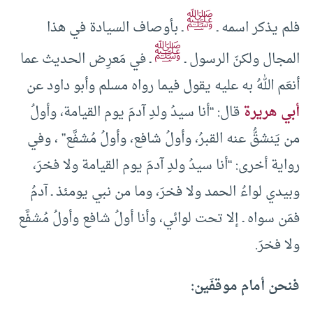
ﷺ
فلم يذكر اسمه ـ
ـ بأوصاف السيادة في هذا
ﷺ
المجال ولكنّ الرسول ـ
ـ في مَعرِض الحديث عما
أنعَم اللهُ به عليه يقول فيما رواه مسلم وأبو داود عن
أبي هريرة
قال: “أنا سيدُ ولدِ آدمَ يوم القيامة، وأولُ
من يَنشقُّ عنه القبرُ، وأولُ شافع، وأولُ مُشفَّع” ، وفي
رواية أخرى: “أنا سيدُ ولدِ آدمَ يوم القيامة ولا فخرَ،
وبيدي لواءُ الحمد ولا فخرَ، وما من نبي يومئذ ـ آدمُ
فمَن سواه ـ إلا تحت لوائي، وأنا أولُ شافع وأولُ مُشفَّع
ولا فخرَ.
فنحن أمام موقفَين: