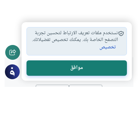
ذبائح أهل الكتاب…
الأطعمة والذبائح في…
#
#
نستخدم ملفات تعريف الارتباط لتحسين تجربة
الذبائح واللحوم المستوردة
التصفح الخاصة بك. يمكنك تخصيص تفضيلاتك.
#
تخصيص
هل انتفعت بهذا المحتوى؟
موافق
نعم
لا
موضوعات ذات صلة