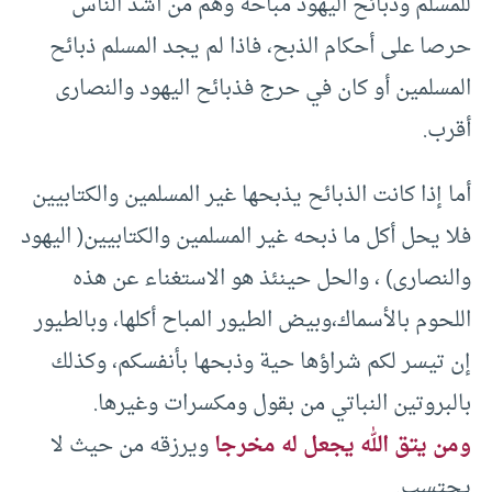
للمسلم وذبائح اليهود مباحة وهم من أشد الناس
حرصا على أحكام الذبح، فاذا لم يجد المسلم ذبائح
المسلمين أو كان في حرج فذبائح اليهود والنصارى
أقرب.
أما إذا كانت الذبائح يذبحها غير المسلمين والكتابيين
فلا يحل أكل ما ذبحه غير المسلمين والكتابيين( اليهود
والنصارى) ، والحل حينئذ هو الاستغناء عن هذه
اللحوم بالأسماك،وبيض الطيور المباح أكلها، وبالطيور
إن تيسر لكم شراؤها حية وذبحها بأنفسكم، وكذلك
بالبروتين النباتي من بقول ومكسرات وغيرها.
ومن يتق الله يجعل له مخرجا
ويرزقه من حيث لا
يحتسب.