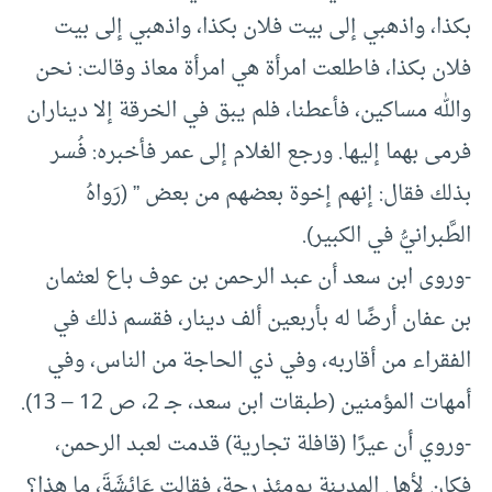
بكذا، واذهبي إلى بيت فلان بكذا، واذهبي إلى بيت
فلان بكذا، فاطلعت امرأة هي امرأة معاذ وقالت: نحن
والله مساكين، فأعطنا، فلم يبق في الخرقة إلا ديناران
فرمى بهما إليها. ورجع الغلام إلى عمر فأخبره: فُسر
بذلك فقال: إنهم إخوة بعضهم من بعض ” (رَواهُ
الطَّبرانيُّ في الكبير).
-وروى ابن سعد أن عبد الرحمن بن عوف باع لعثمان
بن عفان أرضًا له بأربعين ألف دينار، فقسم ذلك في
الفقراء من أقاربه، وفي ذي الحاجة من الناس، وفي
أمهات المؤمنين (طبقات ابن سعد، جـ 2، ص 12 – 13).
-وروي أن عيرًا (قافلة تجارية) قدمت لعبد الرحمن،
فكان لأهل المدينة يومئذ رجة، فقالت عَائِشَةَ، ما هذا؟