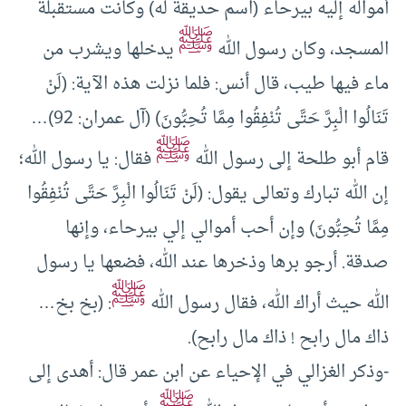
أمواله إليه بيرحاء (اسم حديقة له) وكانت مستقبلة
ﷺ
المسجد، وكان رسول الله
يدخلها ويشرب من
ماء فيها طيب، قال أنس: فلما نزلت هذه الآية: (لَنْ
تَنَالُوا الْبِرَّ حَتَّى تُنْفِقُوا مِمَّا تُحِبُّونَ) (آل عمران: 92)…
ﷺ
قام أبو طلحة إلى رسول الله
فقال: يا رسول الله؛
إن الله تبارك وتعالى يقول: (لَنْ تَنَالُوا الْبِرَّ حَتَّى تُنْفِقُوا
مِمَّا تُحِبُّونَ) وإن أحب أموالي إلي بيرحاء، وإنها
صدقة. أرجو برها وذخرها عند الله، فضعها يا رسول
ﷺ
الله حيث أراك الله، فقال رسول الله
: (بخ بخ…
ذاك مال رابح ! ذاك مال رابح).
-وذكر الغزالي في الإحياء عن ابن عمر قال: أهدى إلى