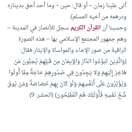
أتى علينا زمان – أو قال: حين – وما أحد أحق بديناره
ودرهمه من أخيه المسلم).
وحسبنا أن
القرآن الكريم
سجل للأنصار في المدينة –
وهم جمهور المجتمع الإسلامي بها – هذه الصورة
الراقية من صور الإخاء والمواساة والإيثار فقال:
(وَالَّذِينَ تَبَوَّءُوا الدَّارَ وَالإِيمَانَ مِنْ قَبْلِهِمْ يُحِبُّونَ مَنْ
هَاجَرَ إِلَيْهِمْ وَلا يَجِدُونَ فِي صُدُورِهِمْ حَاجَةً مِمَّا أُوتُوا
وَيُؤْثِرُونَ عَلَى أَنْفُسِهِمْ وَلَوْ كَانَ بِهِمْ خَصَاصَةٌ وَمَنْ يُوقَ
شُحَّ نَفْسِهِ فَأُوْلَئِكَ هُمْ الْمُفْلِحُونَ) (الحشر: 9)