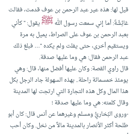
قيل لها: هذه عير عبد الرحمن بن عوف قدمت، فقالت
ﷺ
عَائِشَةَ: أما إني سمعت رسول الله
يقول: ” كأني
بعبد الرحمن بن عوف على الصراط، يميل به مرة
ويستقيم أخرى، حتى يفلت ولم يكده “… فبلغ ذلك
عبد الرحمن فقال: هي وما عليها صدقة.
قال راوي القصة: وكان عليها أفضل منها، قال: وهي
يومئذ خمسمائة راحلة.. بهذه السهولة جاد الرجل بكل
هذا المال وكل هذه التجارة التي ارتجت لها المدينة
وقال كلمته: هي وما عليها صدقة !
-وروى البُخاريُّ ومسلم وغيرهما عن أنس قال: كان أبو
طلحة أكثر الأنصار بالمدينة مالاً من نخل. وكان أحب