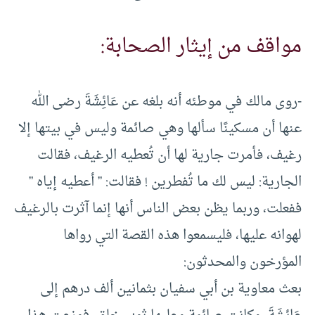
مواقف من إيثار الصحابة:
-روى مالك في موطئه أنه بلغه عن عَائِشَةَ رضى الله
عنها أن مسكينًا سألها وهي صائمة وليس في بيتها إلا
رغيف، فأمرت جارية لها أن تُعطيه الرغيف، فقالت
الجارية: ليس لك ما تُفطرين ! فقالت: ” أعطيه إياه ”
ففعلت، وربما يظن بعض الناس أنها إنما آثرت بالرغيف
لهوانه عليها، فليسمعوا هذه القصة التي رواها
المؤرخون والمحدثون:
بعث معاوية بن أبي سفيان بثمانين ألف درهم إلى