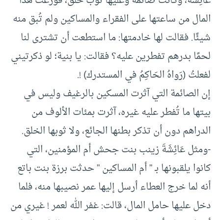
عَائِشَةَ، وكانت صائمة وعليها ثوب خلق، فوزعت هذا
المال من ساعتها على الفقراء والمساكين ولم تُبق منه
شيئًا. فقالت لها خادمتها: ما استطعت أن تشترى لنا
لحمًا بدرهم تفطرين عليه؟ فقالت: يا بنية؛ لو ذكرتيني
لفعلتُ (رَواهُ الحَاكِمُ في المستدرك) !.
إن الصائمة التي آثرت المسكين بالرغيف وليس في
بيتها ما تُفطر عليه غيره، آثرت بمئات الألوف من
الدراهم دون أن تذكر بطنها الجائع، ولا ثوبها الخلق.
-ومثل عَائِشَةَ زينب بنت جحش أم المؤمنين، التي
كانوا يلقبونها بـ ” أم المساكين ” حدثت برزة بنت باتع
أنه لما خرج العطاء أرسل إليها عمر نصيبها منه، فلما
دخل عليها حامل المال، قالت: غفر الله لعمر ! غيري من