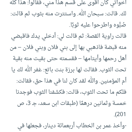
أخواتي كان أقوى على قسم هذا مني، فقالوا: هذا كله
لك. قالت: سبحان الله. واستترت منه بثوب ثم قالت:
صُبُّوه واطرحوا عليه ثوبًا.
قالت راوية القصة: ثم قالت لي: أدخلي يدك فاقبضي
منه قبضة فاذهبي بها إلى بني فلان وبني فلان – من
أهل رحمها وأيتامها – فقسمته حتى بقيت منه بقية
تحت الثوب. فقالت لها برزة بنت باتع: غفر الله لك يا
أم المؤمنين. والله لقد كان لنا في هذا حق، فقالت:
فلكم ما تحت الثوب، قالت: فكشفنا الثوب فوجدنا
خمسة وثمانين درهمًا (طبقات ابن سعد، جـ 3، ص
201).
-وأخذ عمر بن الخطاب أربعمائة دينار، فجعلها في