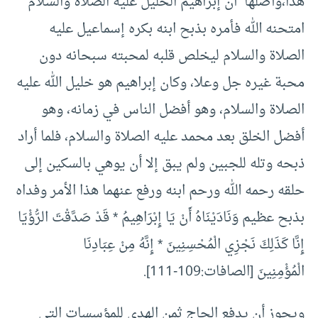
هذا،وأصلها أن إبراهيم الخليل عليه الصلاة والسلام
امتحنه الله فأمره بذبح ابنه بكره إسماعيل عليه
الصلاة والسلام ليخلص قلبه لمحبته سبحانه دون
محبة غيره جل وعلا، وكان إبراهيم هو خليل الله عليه
الصلاة والسلام، وهو أفضل الناس في زمانه، وهو
أفضل الخلق بعد محمد عليه الصلاة والسلام، فلما أراد
ذبحه وتله للجبين ولم يبق إلا أن يوهي بالسكين إلى
حلقه رحمه الله ورحم ابنه ورفع عنهما هذا الأمر وفداه
بذبح عظيم وَنَادَيْنَاهُ أَنْ يَا إِبْرَاهِيمُ * قَدْ صَدَّقْتَ الرُّؤْيَا
إِنَّا كَذَلِكَ نَجْزِي الْمُحْسِنِينَ * إِنَّهُ مِنْ عِبَادِنَا
الْمُؤْمِنِينَ [الصافات:109-111].
ويجوز أن يدفع الحاج ثمن الهدي للمؤسسات التي