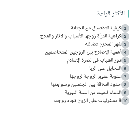
الأكثر قراءة
كيفية الاغتسال من الجنابة
1
كراهية المرأة زوجها الأسباب والآثار والعلاج
2
شهر المحرم فضائله
3
أهمية الإصلاح بين الزوجين المتخاصمين
4
دور الشباب في نصرة الإسلام
5
التحايل على الربا
6
عقوبة عقوق الزوجة لزوجها
7
حدود العلاقة بين الجنسين وضوابطها
8
الدعاء للميت من السنة النبوية
9
8 مسئوليات على الزوج تجاه زوجته
10