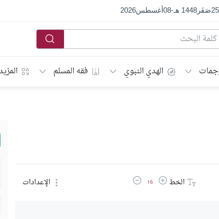
25
صَفَر
1448 هـ
-
08
أغسطس
2026
جمات
الهدي النبوي
فقه المسلم
المزيد
زيادة حجم الخط
تقليل حجم الخط
الخط
الإعدادات
16