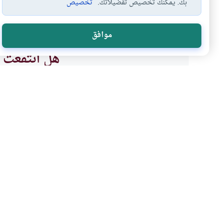
بك. يمكنك تخصيص تفضيلاتك.
تخصيص
احكام الصلاة
آداب الصلاة
الصلاة بين الأعمدة
#
#
#
موافق
هل انتفعت ب
نعم
موضوعات ذات صلة
العبادات
الأخلاق والآداب
قطع الصلاة لإنقاذ الناس
ما هو حكم من يعمل في وحدة إطف