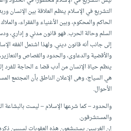
ليس التشريع في الإسلام محصوراً في الحدود والع
التشريع في الإسلام ينظم العلاقة بين الإنسان ورب
الحاكم والمحكوم، وبين الأغنياء والفقراء، والملاك
السلم وحالة الحرب. فهو قانون مدني و إداري، ود
إلى جانب أنه قانون ديني. ولهذا اشتمل الفقه الإسل
والأقضية والدعاوى، والحدود والقصاص والتعازير، و
ينظم حياة الإنسان من أدب قضا ء الحاجة للفرد إلى
هي السياج، وهى الإعلان الناطق بأن المجتمع المس
الأحوال.
والحدود – كما شرعها الإسلام – ليست بالبشاعة ا
والمستشرقون.
إن الغربيين يستبشعون هذه العقوبات لسببين ذكرهم