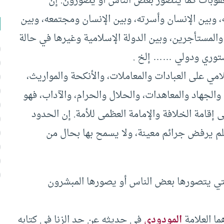
قوبات كما يتصور بعض الناس أو يصوّرون. إن
ه، وبين الإنسان وأسرته، وبين الإنسان ومجتمعه، وبين
 والمستأجرين، وبين الدولة الإسلامية وغيرها في حالة
ستوري ودولي …… إلخ .
امي على العبادات والمعاملات، والأنكحة والمواريث،
الجهاد والمعاهدات، والحلال والحرام، والآداب، فهو
 إقامة الخلافة والإمامة العظمى للأمة. إن الحدود
لم يرفض جرائم معينة، ولا يسمح بها بحال من
لتي يتصورها بعض الناس أو يصورها المبشرون
ا العلامة
المودودي
في حديثه عن حد الزنا في كتابه