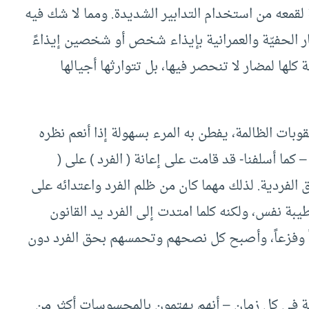
قمعه من استخدام التدابير الشديدة. ومما لا شك فيه
ر الحفيّة والعمرانية بإيذاء شخص أو شخصين إيذاءً
كلها لمضار لا تنحصر فيها، بل تتوارثها أجيالها
وبات الظالمة، يفطن به المرء بسهولة إذا أنعم نظره
ما أسلفنا- قد قامت على إعانة ( الفرد ) على (
الفردية. لذلك مهما كان من ظلم الفرد واعتدائه على
طيبة نفس، ولكنه كلما امتدت إلى الفرد يد القانون
 وفزعاً، وأصبح كل نصحهم وتحمسهم بحق الفرد دون
هلية في كل زمان – أنهم يهتمون بالمحسوسات أكثر من