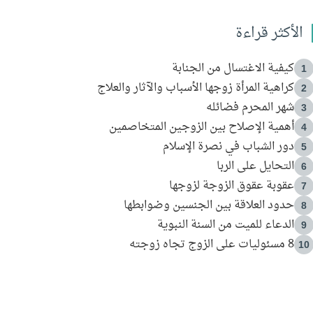
الأكثر قراءة
كيفية الاغتسال من الجنابة
1
كراهية المرأة زوجها الأسباب والآثار والعلاج
2
شهر المحرم فضائله
3
أهمية الإصلاح بين الزوجين المتخاصمين
4
دور الشباب في نصرة الإسلام
5
التحايل على الربا
6
عقوبة عقوق الزوجة لزوجها
7
حدود العلاقة بين الجنسين وضوابطها
8
الدعاء للميت من السنة النبوية
9
8 مسئوليات على الزوج تجاه زوجته
10