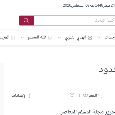
24
صَفَر
1448 هـ
-
07
أغسطس
2026
جمات
الهدي النبوي
فقه المسلم
المزيد
دود
زيادة حجم الخط
تقليل حجم الخط
الخط
الإعدادات
16
رير مجلة المسلم المعاصر: