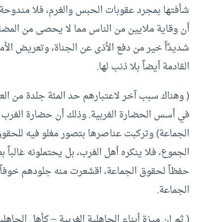
شأفتها بمجرد عقوبات الحبس والغرم، فلا مندوحة ل
أن وقاية ملايين من الناس مما لا يحصى من المضا
شديدًاً خير من دفع الأذى عن الجناة، وتعريض الأمة 
القادمة أيضاً بلا ذنب لها.
( وهناك سبب آخر لاعتبارهم حد المئة جلدة من العق
في أسس الحضارة الغربية. وذلك أن حضارة الغرب – ك
الجماعة) وتركبت عناصرها بتصور مغلو فيه للحقوق 
الجموع، فلا ينكره أهل الغرب، بل يحتملونه غالباً ب
حفظاً لحقوق الجماعة، اقشعرت منه جلودهم خوفاً
الجماعة.
( ثم إن ميزة أبناء الجاهلية الغربية – كأهل الجا