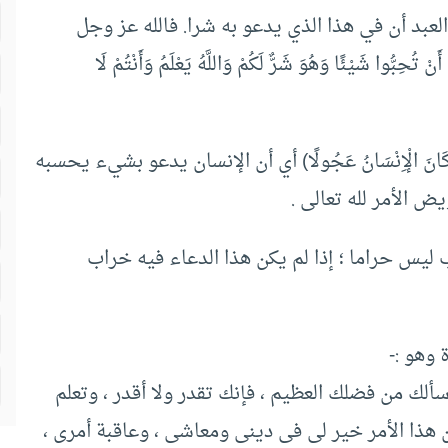
العبد أن في هذا الذي يدعو به شرا. فالله عز وجل
ِبُّوا شَيْئًا وَهُوَ شَرٌّ لَكُمْ وَاللَّهُ يَعْلَمُ وَأَنْتُمْ لَا
َيْرِ وَكَانَ الْإِنْسَانُ عَجُولًا) أي أن الإنسان يدعو بشيء يحسبه
ض الأمر لله تعالى .
ليس حراما ؛ إذا لم يكن هذا الدعاء فيه خراب
وهو :-
ألك من فضلك العظيم ، فإنك تقدر ولا أقدر ، وتعلم
أن هذا الأمر خير لى فى دينى ومعاشى ، وعاقبة أمرى ،