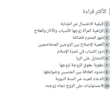
الأكثر قراءة
كيفية الاغتسال من الجنابة
1
كراهية المرأة زوجها الأسباب والآثار والعلاج
2
شهر المحرم فضائله
3
أهمية الإصلاح بين الزوجين المتخاصمين
4
دور الشباب في نصرة الإسلام
5
التحايل على الربا
6
عقوبة عقوق الزوجة لزوجها
7
حدود العلاقة بين الجنسين وضوابطها
8
الدعاء للميت من السنة النبوية
9
8 مسئوليات على الزوج تجاه زوجته
10