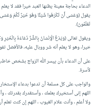
الدعاء بحاجة معينة يظنها العبد خيرا فقد لا يعلم 
يقول (وَعَسَى أَنْ تَكْرَهُوا شَيْئًا وَهُوَ خَيْرٌ لَكُمْ وَعَسَى أَنْ تُح
تَعْلَمُونَ).
ويقول تعالى (وَيَدْعُ الْإِنْسَانُ بِالشَّرِّ دُعَاءَهُ بِالْخ
خيرا، وهو لا يعلم أنه شر ووبال عليه، فالأفضل تفوي
على أن الدعاء بأن ييسر الله الزواج بشخص خاطب 
لأسرة.
والواجب على كل مسلمة أن تدعوا بدعاء الإستخارة 
اللهم إنى أستخيرك بعلمك ، وأستقدرك بقدرتك ، وأس
ولا أعلم ، وأنت علام الغيوب ، اللهم إن كنت تعلم 