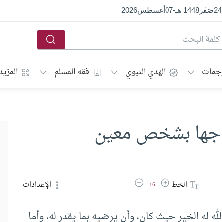
24
صَفَر
1448 هـ
-
07
أغسطس
2026
جمات
الهدي النبوي
فقه المسلم
المزيد
زواجها بشخص معين
زيادة حجم الخط
تقليل حجم الخط
الخط
الإعدادات
16
له له الخير حيث كان، وأن يرضيه بما يقدر له، وأما