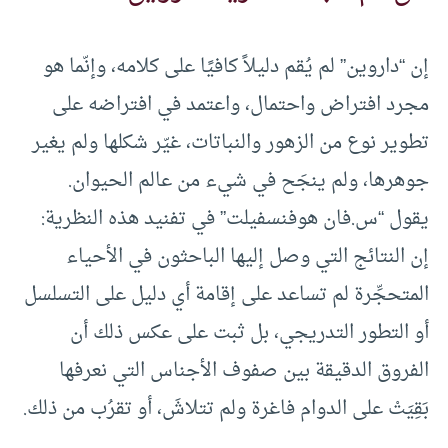
إن “داروين” لم يُقم دليلاً كافيًا على كلامه، وإنّما هو
مجرد افتراض واحتمال، واعتمد في افتراضه على
تطوير نوع من الزهور والنباتات، غيّر شكلها ولم يغير
جوهرها، ولم ينجَح في شيء من عالم الحيوان.
يقول “س.فان هوفنسفيلت” في تفنيد هذه النظرية:
إن النتائج التي وصل إليها الباحثون في الأحياء
المتحجِّرة لم تساعد على إقامة أي دليل على التسلسل
أو التطور التدريجي، بل ثبت على عكس ذلك أن
الفروق الدقيقة بين صفوف الأجناس التي نعرفها
بَقِيَتْ على الدوام فاغرة ولم تتلاشَ، أو تقرُب من ذلك.