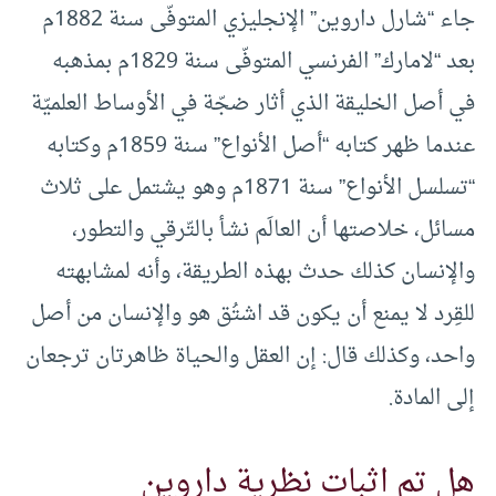
جاء “شارل داروين” الإنجليزي المتوفّى سنة 1882م
بعد “لامارك” الفرنسي المتوفّى سنة 1829م بمذهبه
في أصل الخليقة الذي أثار ضجّة في الأوساط العلميّة
عندما ظهر كتابه “أصل الأنواع” سنة 1859م وكتابه
“تسلسل الأنواع” سنة 1871م وهو يشتمل على ثلاث
مسائل، خلاصتها أن العالَم نشأ بالتّرقي والتطور،
والإنسان كذلك حدث بهذه الطريقة، وأنه لمشابهته
للقِرد لا يمنع أن يكون قد اشتُق هو والإنسان من أصل
واحد، وكذلك قال: إن العقل والحياة ظاهرتان ترجعان
إلى المادة.
هل تم اثبات نظرية داروين