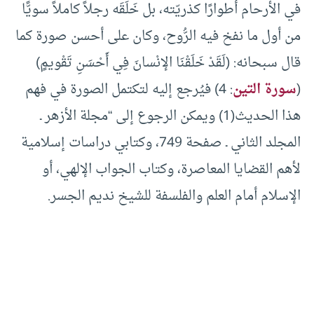
في الأرحام أطوارًا كذريّته، بل خَلَقَه رجلاً كاملاً سويًّا
من أول ما نفخ فيه الرُّوح، وكان على أحسن صورة كما
قال سبحانه: (لَقَدْ خَلَقْنَا الإنْسانَ فِي أَحْسَنِ تَقْويمٍ)
(
سورة التين
: 4) فيُرجع إليه لتكتمل الصورة في فهم
هذا الحديث(1) ويمكن الرجوع إلى “مجلة الأزهر ـ
المجلد الثاني ـ صفحة 749، وكتابي دراسات إسلامية
لأهم القضايا المعاصرة، وكتاب الجواب الإلهي، أو
الإسلام أمام العلم والفلسفة للشيخ نديم الجسر.