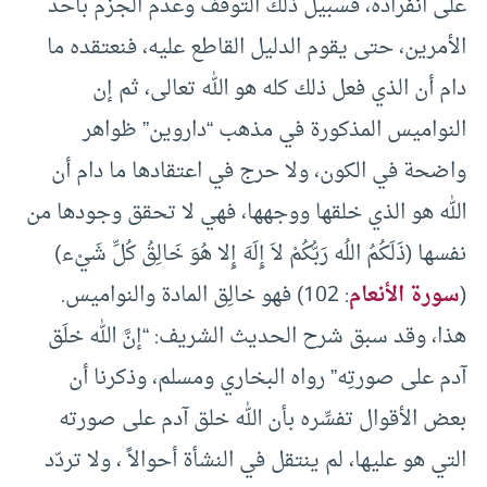
على انفراده، فسبيل ذلك التوقُّف وعدم الجزم بأحد
الأمرين، حتى يقوم الدليل القاطع عليه، فنعتقده ما
دام أن الذي فعل ذلك كله هو الله تعالى، ثم إن
النواميس المذكورة في مذهب “داروين” ظواهر
واضحة في الكون، ولا حرج في اعتقادها ما دام أن
الله هو الذي خلقها ووجهها، فهي لا تحقق وجودها من
نفسها (ذَلَكُمُ اللُه رَبُّكُمْ لاَ إِلَهَ إِلا هُوَ خَالِقُ كُلِّ شَيْء)
(
سورة الأنعام
: 102) فهو خالِق المادة والنواميس.
هذا، وقد سبق شرح الحديث الشريف: “إنَّ الله خلَق
آدم على صورتِه” رواه البخاري ومسلم، وذكرنا أن
بعض الأقوال تفسِّره بأن الله خلق آدم على صورته
التي هو عليها، لم ينتقل في النشأة أحوالاً ، ولا تردّد