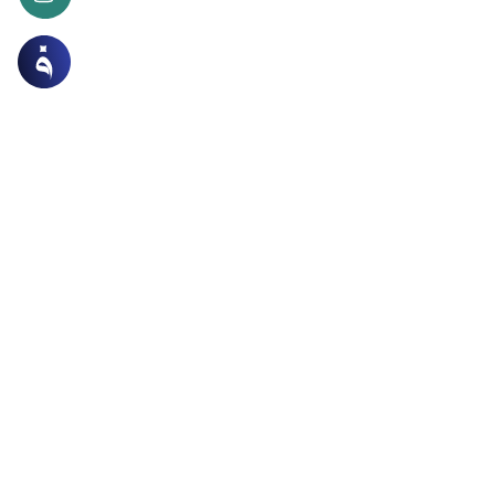
لمعاملات
الإجارات
 بين المالك والمستأجر
أجر بيتاً منذ مدة طويلة وانتهت مدة العقد وطلب المالك إخلاء
فما حكم في أخذ خلو للخروج من المنزل؟