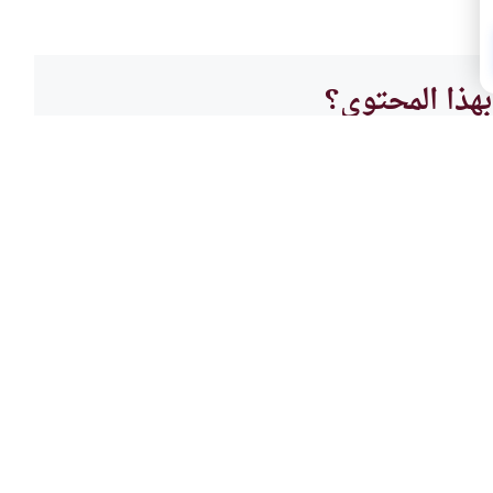
هذا المحتوى؟
لا
فقه ا
ي الدولي في عقود الصيانة
الخلو
المنشآت عند حدوث عطل ، والعمل
من است
 ثابت تدفع للشركة الصائنة؟
البيت 