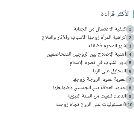
الأكثر قراءة
كيفية الاغتسال من الجنابة
1
كراهية المرأة زوجها الأسباب والآثار والعلاج
2
شهر المحرم فضائله
3
أهمية الإصلاح بين الزوجين المتخاصمين
4
دور الشباب في نصرة الإسلام
5
التحايل على الربا
6
عقوبة عقوق الزوجة لزوجها
7
حدود العلاقة بين الجنسين وضوابطها
8
الدعاء للميت من السنة النبوية
9
8 مسئوليات على الزوج تجاه زوجته
10