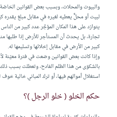
والبيوت والمحلات، وبسبب بعض القوانين الخاصّة ب
لبيت أو محلٍّ يعطيه لغيره في مقابل مبلغ يقدره ك
يتوارَد على هذا المكان المؤجَّر عدد كبير من النا
تجارة، بل يحدث أن المستأجر للأرض إذا طلبها منه 
كبير من الأرض في مقابل إخلائها وتسليمها له.
وإذا كانت بعض القوانين وضعت في فترة معيّنة لأغ
بالشكوَى من هذا الظلم الفادح، وتعطلت بسبب ذلك
استغلال أموالهم فيها، أو ترك المباني خالية خوف 
حكم الخلو ( خلو الرجل )؟
والنداءات كثيرة لمراعاة الشريعة في وضع القوانين 