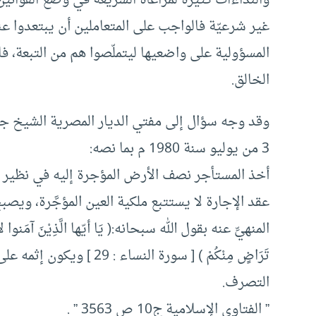
غير شرعيّة فالواجب على المتعاملين أن يبتعدوا عنها 
المسؤولية على واضعيها ليتملّصوا هم من التبعة، 
الخالق.
وقد وجه سؤال إلى مفتي الديار المصرية الشيخ ج
3 من يوليو سنة 1980 م بما نصه:
أخذ المستأجر نصف الأرض المؤجرة إليه في نظير إخل
عقد الإجارة لا يستتبع ملكية العين المؤجَّرة، ويصبح
المنهيِّ عنه بقول الله سبحانه:( يَا أيّها الَّذِيْنَ آمَنوا لاَ تَأْكُلوا
تَرَاضٍ مِنْكُمْ ) [ سورة 
التصرف.
” الفتاوى الإسلامية ج10 ص 3563 ” .