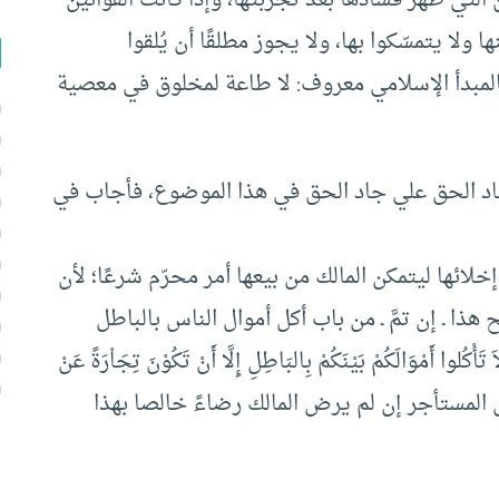
ولا يتمسّكوا بها، ولا يجوز مطلقًا أن يُلقوا
فالمبدأ الإسلامي معروف: لا طاعة لمخلوق في معصية
اد الحق علي جاد الحق في هذا الموضوع، فأجاب في
ائها ليتمكن المالك من بيعها أمر محرّم شرعًا؛ لأن
 هذا ـ إن تمَّ ـ من باب أكل أموال الناس بالباطل
 أَمْوَالَكُمْ بَيْنَكُمْ بِالبَاطِلِ إِلَّا أَنْ تَكُوْنَ تِجَاْرَةً عَنْ
النساء : 29 ] ويكون إثمه على المستأجر إن لم يرض المالك رضاءً خالصا بهذا