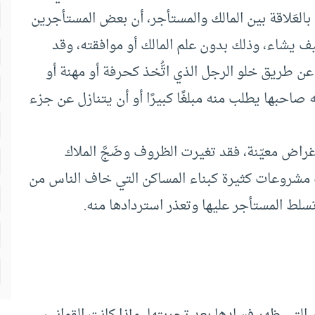
العَلاقة بين المالك والمستأجر، أن بعض المستأجرين
يف يشاء، وذلك بدون علم المالك أو موافقته، وقد
س عن طريق خلو الرجل الذي اتُّخذ كحرفة أو مهنة أو
صاحبها يطلب منه مبلغًا كبيرًا أو أن يتنازل عن جزء
راض معيّنة، فقد تغيرت الظروف وضَجَّ الملاك
 مشروعات كثيرة كبناء المساكن التي خاف الناس من
تسلط المستأجر عليها وتعذر استردادها منه.
التي ظهر فسادها بعد تجربتها، وإذا كانت القوانين