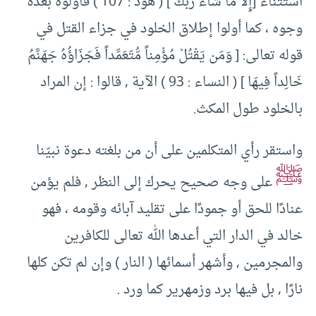
استثناء [إِلاَّ مَا شَاءَ رَبُّكَ ] ( هود : 107 ) فأولوه بعدة
وجوه ، كما أولوا إطلاق الخلود في جزاء القتل في
قوله تعالى: [ وَمَن يَقْتُلْ مُؤْمِناً مُّتَعَمِّداً فَجَزَاؤُهُ جَهَنَّمُ
خَالِداً فِيهَا ] ( النساء : 93 ) الآية , قالوا : إن المراد
بالخلود طول المكث.
واستقر رأي المتكلمين على أن من بلغته دعوة نبيّنا
ﷺ
على وجه صحيح يحرك إلى النظر , فلم يؤمن
عنادًا للحق أو جمودًا على تقليد آبائه وقومه ، فهو
خالد في الدار التي أعدها الله تعالى للكافرين
والمجرمين , وأشهر أسمائها ( النار ) وإن لم تكن كلها
نارًا , بل فيها برد وزمهرير كما ورد .