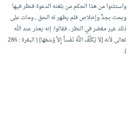
واستثنوا من هذا الحكم من بلغته الدعوة فنظر فيها
وبحث بجدٍّ وإخلاص فلم يظهر له الحق , ومات على
ذلك غير مقصّر في النظر ، فقالوا: إنه يعذر عند الله
تعالى لأنه [لاَ يُكَلِّفُ اللَّهُ نَفْساً إِلاَّ وُسْعَهَا] ( البقرة : 286
).