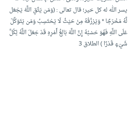
يسر الله له كل خير؛ قال تعالى : (وَمَن يَتَّقِ اللَّهَ يَجْعَل
لَّهُ مَخْرَجًا * وَيَرْزُقْهُ مِنْ حَيْثُ لَا يَحْتَسِبُ وَمَن يَتَوَكَّلْ
عَلَى اللَّهِ فَهُوَ حَسْبُهُ إِنَّ اللَّهَ بَالِغُ أَمْرِهِ قَدْ جَعَلَ اللَّهُ لِكُلِّ
شَيْءٍ قَدْرًا ) الطلاق 3