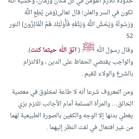
حدوده تلازم المؤمن في كل مكان وزمان، وخشية الله
تكون في السر والعلن؛ قال تعالى(وَمَن يُطِعِ اللَّهَ
وَرَسُولَهُ وَيَخْشَ اللَّهَ وَيَتَّقْهِ فَأُوْلَئِكَ هُمُ الْفَائِزُونَ) النور
52
ﷺ
وقال رسول الله
: (
اتق الله حيثما كنت
).
والواجب يقتضي الحفاظ على الدين ، والالتزام
بالشرع والولاء للقيم .
ومن المعروف شرعا أنه لا طاعة لمخلوق في معصية
الخالق… والمرأة المسلمة أمام الأجانب تلتزم بزي
يغطي بدنها إلا الوجه والكفين بالصورة الطبيعية لهما
من غير افتعال في لفت النظر إليهما .