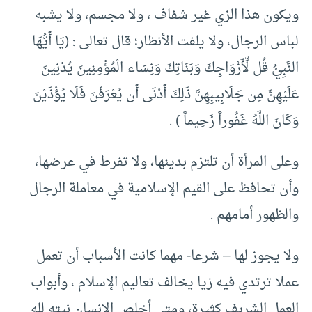
ويكون هذا الزي غير شفاف ، ولا مجسم، ولا يشبه
لباس الرجال، ولا يلفت الأنظار؛ قال تعالى : (يَا أَيُّهَا
النَّبِيُّ قُل لِّأَزْوَاجِكَ وَبَنَاتِكَ وَنِسَاء الْمُؤْمِنِينَ يُدْنِينَ
عَلَيْهِنَّ مِن جَلَابِيبِهِنَّ ذَلِكَ أَدْنَى أَن يُعْرَفْنَ فَلَا يُؤْذَيْنَ
وَكَانَ اللَّهُ غَفُوراً رَّحِيماً ) .
وعلى المرأة أن تلتزم بدينها، ولا تفرط في عرضها،
وأن تحافظ على القيم الإسلامية في معاملة الرجال
والظهور أمامهم .
ولا يجوز لها – شرعا- مهما كانت الأسباب أن تعمل
عملا ترتدي فيه زيا يخالف تعاليم الإسلام ، وأبواب
العمل الشريف كثيرة، ومتى أخلص الإنسان نيته لله