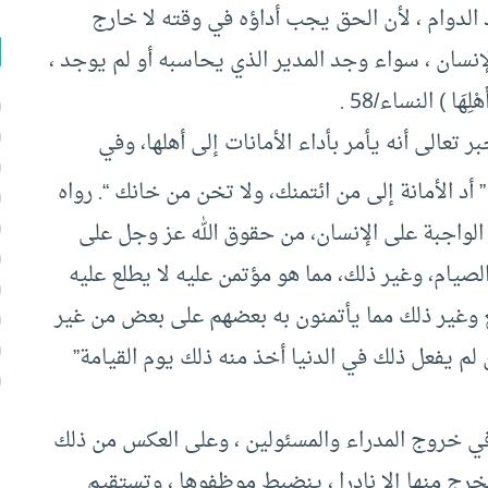
 الدوام ، لأن الحق يجب أداؤه في وقته لا خارج
لإنسان ، سواء وجد المدير الذي يحاسبه أو لم يوجد ،
هْلِهَا ) النساء/58 .
ر تعالى أنه يأمر بأداء الأمانات إلى أهلها، وفي
 أد الأمانة إلى من ائتمنك، ولا تخن من خانك “. رواه
 الواجبة على الإنسان، من حقوق الله عز وجل على
لصيام، وغير ذلك، مما هو مؤتمن عليه لا يطلع عليه
ع وغير ذلك مما يأتمنون به بعضهم على بعض من غير
ن لم يفعل ذلك في الدنيا أخذ منه ذلك يوم القيامة”
ي خروج المدراء والمسئولين ، وعلى العكس من ذلك
رج منها إلا نادرا ، ينضبط موظفوها ، وتستقيم