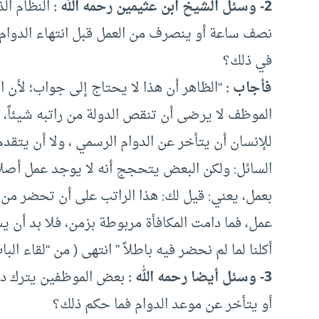
2- وسئل الشيخ ابن عثيمين رحمه الله :
النظام ال
نصف ساعة أو ينصرف من العمل قبل انتهاء الدوام ب
في ذلك؟
فأجاب :
“الظاهر أن هذا لا يحتاج إلى جواب؛ لأن
الموظف لا يرضى أن تنقص الدولة من راتبه شيئاً، 
للإنسان أن يتأخر عن الدوام الرسمي ، ولا أن يتقدم 
السائل: ولكن البعض يتحجج أنه لا يوجد عمل أصلاً؛
بعمل، يعني: قيل لك: هذا الراتب على أن تحضر من ك
عمل، فما دامت المكافأة مربوطة بزمن، فلا بد أن يس
أكلنا لما لم نحضر فيه باطلاً ” انتهى ( من “لقاء الباب ال
3- وسئل أيضا رحمه الله :
بعض الموظفين يترك دوام
أو يتأخر عن موعد الدوام فما حكم ذلك؟