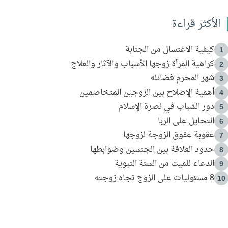
الأكثر قراءة
كيفية الاغتسال من الجنابة
1
كراهية المرأة زوجها الأسباب والآثار والعلاج
2
شهر المحرم فضائله
3
أهمية الإصلاح بين الزوجين المتخاصمين
4
دور الشباب في نصرة الإسلام
5
التحايل على الربا
6
عقوبة عقوق الزوجة لزوجها
7
حدود العلاقة بين الجنسين وضوابطها
8
الدعاء للميت من السنة النبوية
9
8 مسئوليات على الزوج تجاه زوجته
10