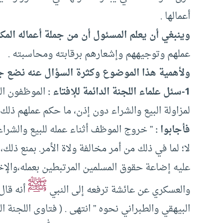
أعمالها .
وينبغي أن يعلم المسئول أن من جملة أعماله المكل
عملهم وتوجيههم وإشعارهم برقابته ومحاسبته .
ولأهمية هذا الموضوع وكثرة السؤال عنه نضع جمل
1-سئل علماء اللجنة الدائمة للإفتاء :
الموظفون ال
لمزاولة البيع والشراء دون إذن، ما حكم عملهم ذلك
فأجابوا :
” خروج الموظف أثناء عمله للبيع والشراء
لا؛ لما في ذلك من أمر مخالفة ولاة الأمر. بمنع ذلك
عليه إضاعة حقوق المسلمين المرتبطين بعمله،والإخل
ﷺ
والعسكري عن عائشة ترفعه إلى النبي
أنه قال
البيهقي والطبراني نحوه ” انتهى . ( فتاوى اللجنة الدائمة” 15