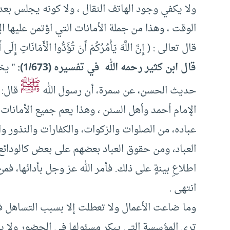
ولا يكفي وجود الهاتف النقال ، ولا كونه يجلس بعد
الوقت ، وهذا من جملة الأمانات التي اؤتمن عليها ا
قال تعالى : ( إِنَّ اللَّهَ يَأْمُرُكُمْ أَنْ تُؤَدُّوا الْأَمَانَاتِ إِلَى أَ
قال ابن كثير رحمه الله في تفسيره (1/673):
” يخب
ﷺ
حديث الحسن، عن سمرة، أن رسول الله
قال: ”
الإمام أحمد وأهل السنن ، وهذا يعم جميع الأمانات
عباده، من الصلوات والزكوات، والكفارات والنذور وا
العباد، ومن حقوق العباد بعضهم على بعض كالودائ
اطلاعِ بينةٍ على ذلك. فأمر الله عز وجل بأدائها، فم
انتهى .
وما ضاعت الأعمال ولا تعطلت إلا بسبب التساهل ف
ترى المؤسسة التي يبكر مسئولها في الحضور ولا يخ