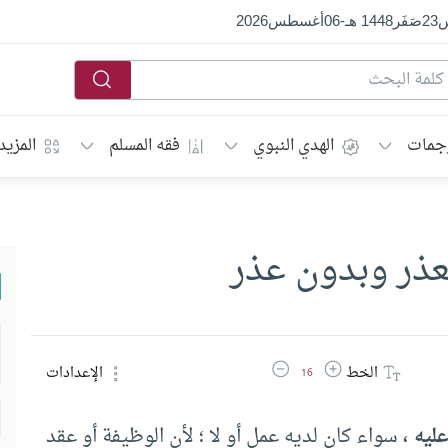
س
23
صَفَر
1448 هـ
-
06
أغسطس
2026
جمات
الهدي النبوي
فقه المسلم
المزيد
عذر وبدون عذر
زيادة حجم الخط
تقليل حجم الخط
الخط
الإعدادات
16
ليه ،
سواء كان لديه عمل أو لا ؛ لأن الوظيفة أو عقد