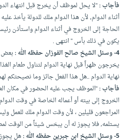
فأجاب :
“لا يحل لموظف أن يخرج قبل انتهاء الدوام
أثناء الدوام, لأن هذا الدوام ملك للدولة يأخذ عليه 
الحاجة إلى الخروج في أثناء الدوام واستأذن رئيس
يكون في ذلك بأس ” انتهى .
4- وسئل الشيخ صالح الفوزان حفظه الله :
بعض ال
يخرجون ظهراً قبل نهاية الدوام لتناول طعام الغ
نهاية الدوام ..هل هذا الفعل جائز وما نصيحتكم له
فأجاب :
“الموظف يجب عليه الحضور في مكان العمل 
الخروج إلى بيته أو أعماله الخاصة في وقت الدوام
المراجعون قليلين ، لأن وقت الدوام ملك للعمل وليس
يستلمه, فلا يجوز له أن يبخس شيئاً من الوقت لمصا
5- وسئل الشيخ ابن جبرين حفظه الله :
هل يجوز ل