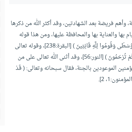
 وأهم فريضة بعد الشهادتين، وقد أكثر الله من ذكرها
ام بها والعناية بها والمحافظة عليها، ومن هذا قوله
سبحانه وتعالى: ( حَافِظُوا عَلَى الصَّلَوَاتِ وَالصَّلَاةِ الْوُسْطَى وَقُومُوا لِلَّهِ قَانِتِينَ ) [البقرة:238]، وقوله تعالى
: ( وَأَقِيمُوا الصَّلَاةَ وَآتُوا الزَّكَاةَ وَأَطِيعُوا الرَّسُولَ لَعَلَّكُمْ تُرْحَمُونَ ) [النور:56]، وقد أثنى الله تعالى على من
ن الموعودين بالجنة، فقال سبحانه وتعالى: ( قَدْ
مؤمنون:1، 2].