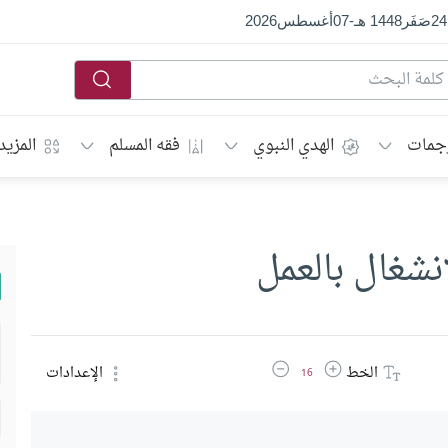
24
صَفَر
1448 هـ
-
07
أغسطس
2026
جمات
الهدي النبوي
فقه المسلم
المزيد
نشغال بالعمل
زيادة حجم الخط
تقليل حجم الخط
الخط
الإعدادات
16