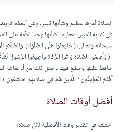
الصلاة أمرها عظيم وشأنها كبير، وهي أعظم فريضة،
في كتابه المبين تعظيما لشأنها وحثا للأمة على القي
حافظ عليها وخشع فيها وجعل ذلك من أوصاف المؤمني
أَفْلَحَ الْمُؤْمِنُونَ * الَّذِينَ هُمْ فِي صَلَاتِهِمْ خَاشِعُونَ ) [ال
أفضل أوقات الصلاة
اختلف في تقدير وقت الأفضلية لكل صلاة:-