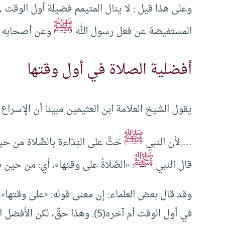
وعلى هذا قيل : لا ينال المتيمم فضيلة أول الوقت 
ﷺ
المستفيضة عن فعل رسول الله
وعن أصحابه 
أفضلية الصلاة في أول وقتها
يقول الشيخ العلامة ابن العثيمين مبينا أن الإسراع
ﷺ
….لأن النبي
حَثَّ على البَدَاءة بالصَّلاة من ح
ﷺ
قال النبي
: «الصَّلاةُ على وقتها»، أي: من حين
وقد قال بعض العلماء: إن معنى قوله: «على وقتها»، 
في أول الوقت أم آخره(5). وهذا حقٌ، لكن الأفضل التقديم؛ حتى يقوم دليلٌ على رُجحان التَّأخير.