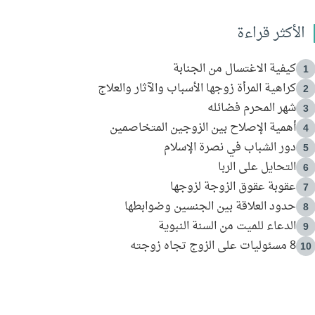
الأكثر قراءة
كيفية الاغتسال من الجنابة
1
كراهية المرأة زوجها الأسباب والآثار والعلاج
2
شهر المحرم فضائله
3
أهمية الإصلاح بين الزوجين المتخاصمين
4
دور الشباب في نصرة الإسلام
5
التحايل على الربا
6
عقوبة عقوق الزوجة لزوجها
7
حدود العلاقة بين الجنسين وضوابطها
8
الدعاء للميت من السنة النبوية
9
8 مسئوليات على الزوج تجاه زوجته
10