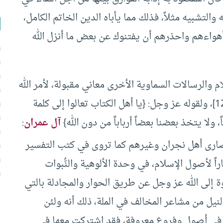
التشبيه مثلاً، فذلك مما يأباه الدين الخاتم الكامل،
بع أهواءهم واحذرهم أن يفتنوك عن بعض ما أنزل الله
م والرسالات السماوية الأخرى معاني مقبولة، لأمر الله
تعالى بقوله: {وجادلهم بالتي هي أحسن} [النحل: 125]، ولقوله عز وجل: {يا أهل الكتاب تعالوا إلى كلمة
ً، ولا يتخذ بعضنا بعضاً أرباباً من دون الله}
آل عمران
:
ارى أهل نجران وغيرهم كما تروى في كتب التفسير
ً لأصول الإسلام، في وحدة الألوهية والنُّبوات
 إلى الله عز وجل عن طريق الحوار والمجادلة بالتي
نيل من مشاعر المخالف في الملة، ذلك أنه ولئن
ى في أصول وفروع معروفة، فقد اشتركت معها في