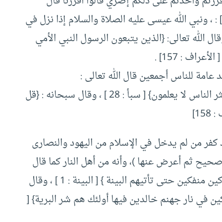
رتم وأخذتم على ذلكم إصري قالوا أقررنا قال
فاشهدوا وأنا معكم من الشاهدين } [ آل عمران : 81] : ، ونبي الله عيسى عليه الصلاة والسلام إذا نزل في
قال الله تعالى: {الذين يتبعون الرسول النبي الأمي
راف : 157] .
 عامة للناس أجمعين قال الله تعالى :
: {وما أرسلناك إلا كافة للناس بشيرا ونذيرا ولكن أكثر الناس لا يعلمون} [ سبأ : 28 ] ، وقال سبحانه : {قل
15]
كفر من لم يدخل في الإسلام من اليهود والنصارى
صحيح ثم أعرض عنها )، وأنه من أهل النار كما قال
تعالى ( لم يكن الذين كفروا من أهل الكتاب والمشركين منفكين حتى تأتيهم البينة } [ البينة : 1 ] ، وقال
ين في نار جهنم خالدين فيها أولئك هم شر البرية} [