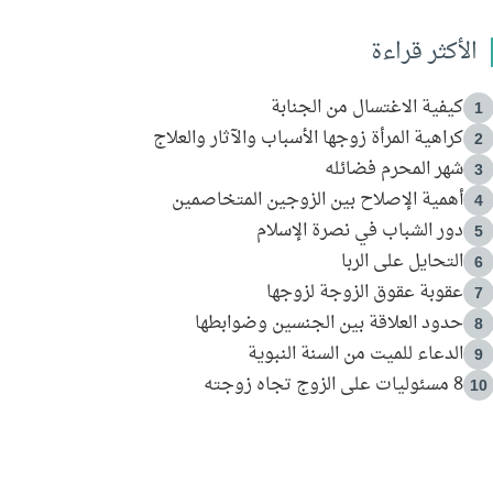
الأكثر قراءة
كيفية الاغتسال من الجنابة
1
كراهية المرأة زوجها الأسباب والآثار والعلاج
2
شهر المحرم فضائله
3
أهمية الإصلاح بين الزوجين المتخاصمين
4
دور الشباب في نصرة الإسلام
5
التحايل على الربا
6
عقوبة عقوق الزوجة لزوجها
7
حدود العلاقة بين الجنسين وضوابطها
8
الدعاء للميت من السنة النبوية
9
8 مسئوليات على الزوج تجاه زوجته
10