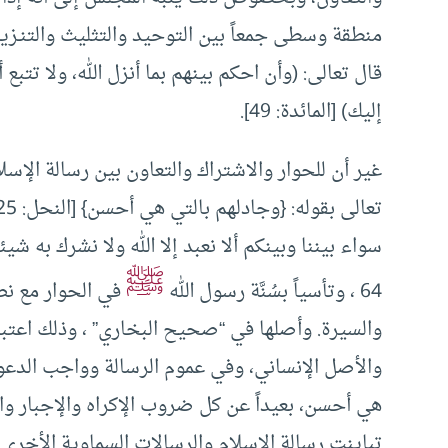
منطقة وسطى جمعاً بين التوحيد والتثليث والتنـزيه و
قال تعالى: (وأن احكم بينهم بما أنزل الله، ولا تت
إليك) [المائدة: 49].
غير أن للحوار والاشتراك والتعاون بين رسالة الإسلا
سواء بيننا وبينكم ألا نعبد إلا الله ولا نشرك به شيئا
ﷺ
64 ، وتأسياً بسُنَّة رسول الله
في الحوار مع نص
والسيرة. وأصلها في “صحيح البخاري” ، وذلك اعتبارا
والأصل الإنساني، وفي عموم الرسالة وواجب الدعوة
هي أحسن، بعيداً عن كل ضروب الإكراه والإجبار وال
تباينت رسالة الإسلام والرسالات السماوية الأخر