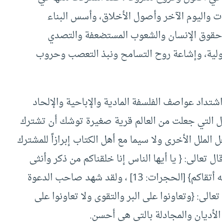
ات واليوم الآخر وأصول الأخلاق، وأسس البناء
ا حقوق الإنسان والشعوب المستضعفة والتصدي
دولية، وإشاعة روح التسامح ونبذ التعصب وحروب
اشتداد عواصف الفلسفة المادية والإباحية والإلحاد
ل التي جعلت من العالم قرية صغيرة توشك أن تشترك
الملل الأخرى ولا سيما مع أهل الكتاب إبرازاً للمشترك
ل تعالى: { يا أيها الناس إنا خلقناكم من ذكر وأنثى
وجعلناكم شعوباً وقبائل لتعارفوا إن أكرمكم عند الله أتقاكم} [الحجرات: 13] ، ولقد شهد صاحب الدعوة
تعالى: {وتعاونوا على البر والتقوى ولا تعاونوا على