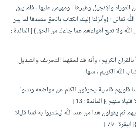
 التوراة والإنجيل وغيرها ، ومهيمن عليها ، فلم يبق
لله تعالى : {وأنزلنا إليك الكتاب بالحق مصدقا لما بين
الله ولا تتبع أهواءهم عما جاءك من الحق } [ المائدة :
 بالقرآن الكريم ، وأنه قد لحقهما التحريف والتبديل
ب الله الكريم ، منها:
علنا قلوبهم قاسية يحرفون الكلم عن مواضعه ونسوا
ا منهم }[ المائدة : 13 ].
هم ثم يقولون هذا من عند الله ليشتروا به ثمنا قليلا
ة : 79 ].