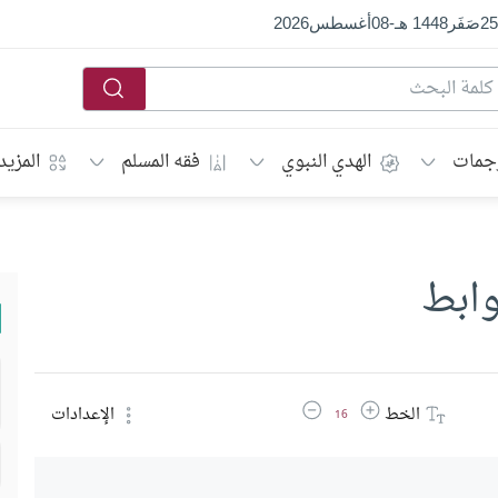
25
صَفَر
1448 هـ
-
08
أغسطس
2026
جمات
الهدي النبوي
فقه المسلم
المزيد
وابط
زيادة حجم الخط
تقليل حجم الخط
الخط
الإعدادات
16