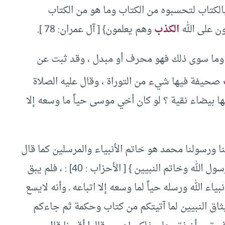
بالكتاب لتحسبوه من الكتاب وما هو من الكتاب
ون على الله
الكذب
وهم يعلمون} [ آل عمران: 78 ].
، وما سوى ذلك فهو محرف أو مبدل ، وقد ثبت عن
صحيفة فيها شيء من التوراة ، وقال عليه الصلاة
ها بيضاء نقية ؟ لو كان أخي موسى حياً ما وسعه إلا
نا ورسولنا محمد هو خاتم الأنبياء والمرسلين كما قال
الله تعالى {ما كان محمد أبا أحد من رجالكم ولكن رسول الله وخاتم النبيين } [ الأحزاب : 40] : ، فلم يبق
 الله ورسله حياً لما وسعه إلا اتباعه ـ وأنه لايسع
ه ميثاق النبيين لما آتيتكم من كتاب وحكمة ثم جاءكم