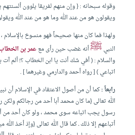
وقوله سبحانه : { وإن منهم لفريقا يلوون ألسنتهم 
ويقولون هو من عند الله وما هو من عند الله ويقول
ولهذا فما كان منها صحيحاً فهو منسوخ بالإسلام 
ﷺ
النبي
أنه غضب حين رأى مع
عمر بن الخطاب
والسلام : ( أفي شك أنت يا ابن الخطاب ؟! ألم آت ب
اتباعي ) [ رواه أحمد والدارمي وغيرهما ] .
رابعاً :
كما أن من أصول الاعتقاد في الإسلام أن نبي
رسول يجب اتباعه سوى محمد ، ولو كان أحد من أنبياء
أتباعهم إلا ذلك ـ كما قال الله تعالى {وإذ أخذ الل