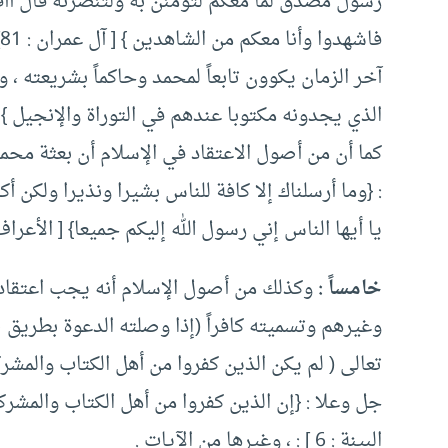
رسول مصدق لما معكم لتؤمنن به ولتنصرنه قال أأقر
آخر الزمان يكوون تابعاً لمحمد وحاكماً بشريعته ، و
الذي يجدونه مكتوبا عندهم في التوراة والإنجيل } [ الأع
كما أن من أصول الاعتقاد في الإسلام أن بعثة محمد
يا أيها الناس إني رسول الله إليكم جميعا} [ الأعراف : 8
خامساً :
وكذلك من أصول الإسلام أنه يجب اعتقاد 
وغيرهم وتسميته كافراً (إذا وصلته الدعوة بطريق 
جل وعلا : {إن الذين كفروا من أهل الكتاب والمشرك
البينة : 6 ] : ، وغيرها من الآيات .