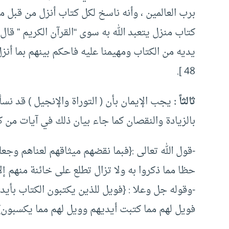
برب العالمين ، وأنه ناسخ لكل كتاب أنزل من قبل من
كتاب منزل يتعبد الله به سوى “القرآن الكريم ” قال ا
يديه من الكتاب ومهيمنا عليه فاحكم بينهم بما أنزل 
48 ].
ثالثاً :
يجب الإيمان بأن ( التوراة والإنجيل ) قد نسأ
بالزيادة والنقصان كما جاء بيان ذلك في آيات من كتا
-قول الله تعالى :{فبما نقضهم ميثاقهم لعناهم وج
حظا مما ذكروا به ولا تزال تطلع على خائنة منهم إلا قليل
-وقوله جل وعلا : {فويل للذين يكتبون الكتاب بأيدي
فويل لهم مما كتبت أيديهم وويل لهم مما يكسبون}[ البقر