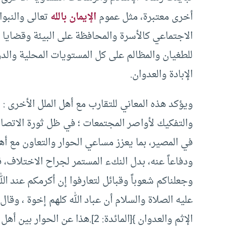
أخرى معتبرة، مثل عموم
الإيمان بالله
تعالى والنبو
الاجتماعي كالأسرة والمحافظة على البيئة وقضاي
للطغيان والمظالم على كل المستويات المحلية وال
الإبادة والعدوان.
ويؤكد هذه المعاني للتقارب مع أهل الملل الأخرى : 
والتفكيك لأواصر المجتمعات ؛ في ظل ثورة الاتصا
في المصير، بما يعزز مساعي الحوار والتعاون مع أهل 
ودفاعاً عنه، بدل النكء المستمر لجراح الاختلاف، قا
عليه الصلاة والسلام أن عباد الله كلهم إخوة ، وقال 
الإثم والعدوان }[المائدة: 2].هذا عن الحوار بين أهل الأديان والمجادلة بالتي هي أحسن.