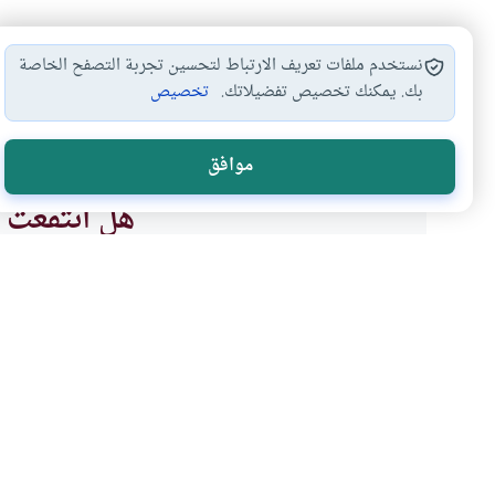
نستخدم ملفات تعريف الارتباط لتحسين تجربة التصفح الخاصة
بك. يمكنك تخصيص تفضيلاتك.
تخصيص
أحكام التعزية والجنائز
بدع القبور والجنائز
صلاة الجنازة
#
#
#
موافق
هل انتفعت ب
نعم
موضوعات ذات صلة
أحكام الجنائز
العبادات