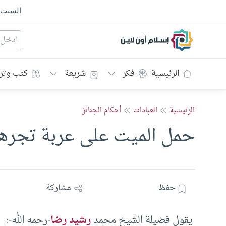
السبت
إسلام أون لاين
الرئيسية
فكر
شريعة
كتب وتر
الرئيسية
العبادات
أحكام الجنائز
حمل الميت على عربة تجرها
حفظ
مشاركة
يقول فضيلة الشيخ محمد
رشيد رضا
-رحمه الله-: