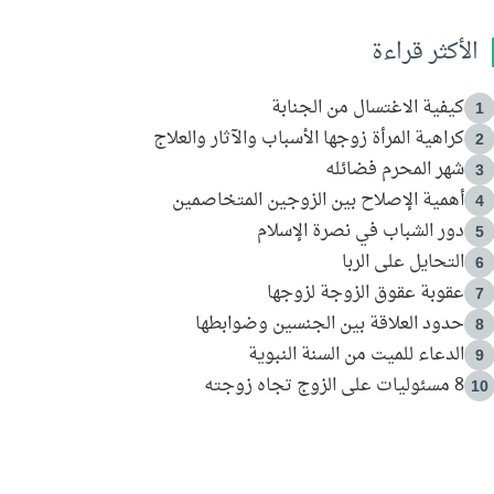
الأكثر قراءة
كيفية الاغتسال من الجنابة
1
كراهية المرأة زوجها الأسباب والآثار والعلاج
2
شهر المحرم فضائله
3
أهمية الإصلاح بين الزوجين المتخاصمين
4
دور الشباب في نصرة الإسلام
5
التحايل على الربا
6
عقوبة عقوق الزوجة لزوجها
7
حدود العلاقة بين الجنسين وضوابطها
8
الدعاء للميت من السنة النبوية
9
8 مسئوليات على الزوج تجاه زوجته
10