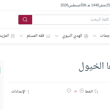
25
صَفَر
1448 هـ
-
08
أغسطس
2026
جمات
الهدي النبوي
فقه المسلم
المزيد
 الخيول
زيادة حجم الخط
تقليل حجم الخط
الخط
الإعدادات
16