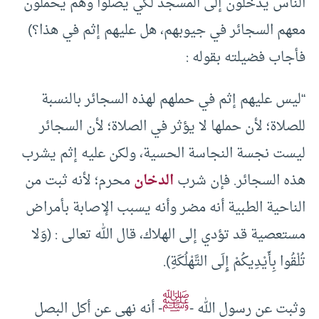
الناس يدخلون إلى المسجد لكي يصلوا وهم يحملون
معهم السجائر في جيوبهم، هل عليهم إثم في هذا؟)
فأجاب فضيلته بقوله :
“ليس عليهم إثم في حملهم لهذه السجائر بالنسبة
للصلاة؛ لأن حملها لا يؤثر في الصلاة؛ لأن السجائر
ليست نجسة النجاسة الحسية، ولكن عليه إثم يشرب
هذه السجائر. فإن شرب
الدخان
محرم؛ لأنه ثبت من
الناحية الطبية أنه مضر وأنه يسبب الإصابة بأمراض
مستعصية قد تؤدي إلى الهلاك، قال الله تعالى : (وَلا
تُلْقُوا بِأَيْدِيكُمْ إِلَى التَّهْلُكَةِ).
ﷺ
وثبت عن رسول الله -
- أنه نهى عن أكل البصل