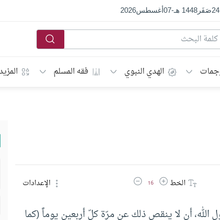
24
صَفَر
1448 هـ
-
07
أغسطس
2026
جمات
الهدي النبوي
فقه المسلم
المزيد
زيادة حجم الخط
تقليل حجم الخط
الخط
الإعدادات
16
 الله، أن لا ينقص ذلك عن مرّة كلّ أربعين يوماً (كما