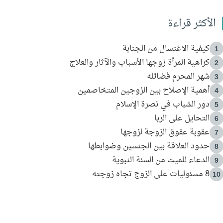
الأكثر قراءة
كيفية الاغتسال من الجنابة
1
كراهية المرأة زوجها الأسباب والآثار والعلاج
2
شهر المحرم فضائله
3
أهمية الإصلاح بين الزوجين المتخاصمين
4
دور الشباب في نصرة الإسلام
5
التحايل على الربا
6
عقوبة عقوق الزوجة لزوجها
7
حدود العلاقة بين الجنسين وضوابطها
8
الدعاء للميت من السنة النبوية
9
8 مسئوليات على الزوج تجاه زوجته
10