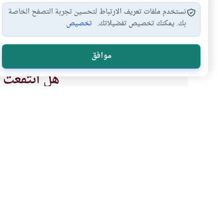
نستخدم ملفات تعريف الارتباط لتحسين تجربة التصفح الخاصة
بك. يمكنك تخصيص تفضيلاتك.
تخصيص
شعر العانة وكيفية…
الطهارة للصلاة
إزالة العانة
أحكا
#
#
#
#
موافق
هل انتفعت ب
نعم
موضوعات ذات صلة
الأخلاق والآداب
إزالة شعر العانة والإبط