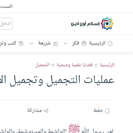
السبت
إسلام أون لاين
الرئيسية
فكر
شريعة
كتب وتر
الرئيسية
قضايا علمية وصحية
التجميل
عمليات التجميل وتجميل ال
حفظ
مشاركة
ﷺ
لعن رسول الله
“الواشمة والمستوشمة، والواشر