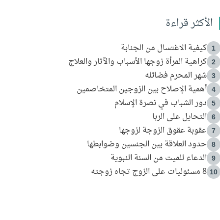
الأكثر قراءة
كيفية الاغتسال من الجنابة
1
كراهية المرأة زوجها الأسباب والآثار والعلاج
2
شهر المحرم فضائله
3
أهمية الإصلاح بين الزوجين المتخاصمين
4
دور الشباب في نصرة الإسلام
5
التحايل على الربا
6
عقوبة عقوق الزوجة لزوجها
7
حدود العلاقة بين الجنسين وضوابطها
8
الدعاء للميت من السنة النبوية
9
8 مسئوليات على الزوج تجاه زوجته
10