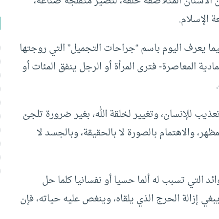
 الأسنان المتلاصقة خلقة، لتصير متفلجة صناعة،
 الإسلام.
ا يعرف اليوم باسم “جراحات التجميل” التي روجتها
دية المعاصرة- فترى المرأة أو الرجل ينفق المئات أو
عذيب للإنسان، وتغيير لخلقة الله، بغير ضرورة تلجئ
مظهر، والاهتمام بالصورة لا بالحقيقة، وبالجسد لا
ائد التي تسبب له ألما حسيا أو نفسانيا كلما حل
يبغي إزالة الحرج الذي يلقاه، وينغص عليه حياته، فإن