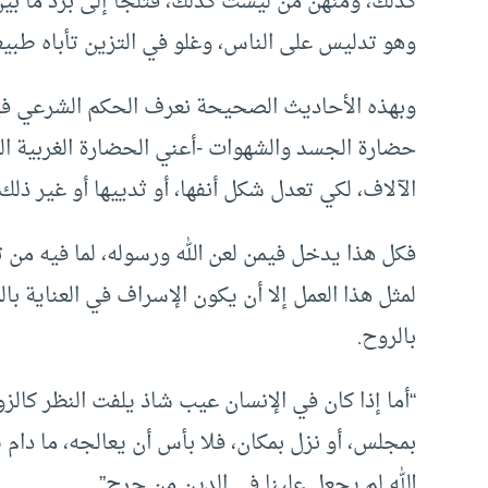
كذلك، ومنهن من ليست كذلك، فتلجأ إلى برد ما بين
وهو تدليس على الناس، وغلو في التزين تأباه طبيعة
وبهذه الأحاديث الصحيحة نعرف الحكم الشرعي فيم
حضارة الجسد والشهوات -أعني الحضارة الغربية الما
الآلاف، لكي تعدل شكل أنفها، أو ثدييها أو غير ذلك.
فكل هذا يدخل فيمن لعن الله ورسوله، لما فيه من ت
لمثل هذا العمل إلا أن يكون الإسراف في العناية بال
بالروح.
“أما إذا كان في الإنسان عيب شاذ يلفت النظر كالزو
بمجلس، أو نزل بمكان، فلا بأس أن يعالجه، ما دام 
الله لم يجعل علينا في الدين من حرج”.