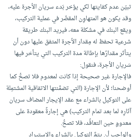
تبيّن عدم كفايتها لكي يؤخر بَدء سريان الأجرة عليه،
وقد يكون هو المتهاوِن المقصِّر في عملية التركيب،
ويقع البنك في مشكلة معه، فيريد البنك طريقة
شرعية تحفظ له مِقدار الأجرة المتفق عليها دون أن
يتأثر مقدارُها بإطالة مدة التركيب التي يتأخر فيها
سَريان الأجرة، فنقول:
فالإجارة غير صحيحة إذا كانت لمعدوم فلا تصحُّ كما
أوضحنا؛ لأن الإجارة (التي تضمَّنتها الاتفاقية المشتمِلة
على التوكيل بالشراء مع عقد الإيجار المضاف سريان
آثارِه لما بعد تمام التركيب) هي إجارةٌ معقودة على
معدومٍ حين التعاقُد، فلا تصحُّ.
والواجب أن يتمَّ التوكيل بالشراء والاستيراد