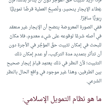
فإذا أريد تثبيت حقِّ المؤجِّر دون أن يتأثر بذلك، فإن
غِطاء الإيجار ينحسِر، وتُصبِحُ العملية قرضًا تمويليًّا
رِبويًّا سافِرًا.
ففي الصورة المعروضة يتضح أن الإيجار غير منعقد
في أصله شرعًا لوقوعه على شيء معدوم، فلا مكانَ
للبحث في إمكان تثبيت حقّ المؤجِّر في الأجرة دون
أن تتأثر بتمديد مدة التركيب، أو عدم إمكان ذلك
التثبيت؛ لأنّ النظر في ذلك يعتمِد قيامَ إيجار صحيح
بين الطرفين، وهذا غير موجود في واقع الحال بالنظر
الشرعي.
ما هو نظام التمويل الإسلامي: