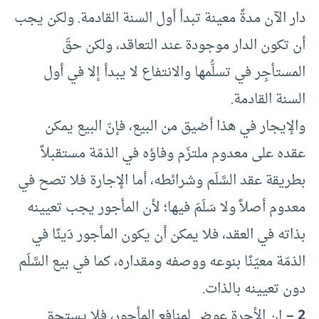
دار الآن مدةً معينة تبدأ أول السنة القادمة. ولكن يجب
أن تكون الدار موجودة عند التعاقد، ولكن حقّ
المستأجِر في تسلُّمها والانتفاع لا يبدأ إلا في أول
السنة القادمة.
والإيجار في هذا أضيق من البيع، فإنّ البيع يمكن
عقده على معدوم ملتزَم وفاؤه في الذمّة مستقبلاً
بطريقة عقد السَّلَم وشرائطه، أما الإجارة فلا تصح في
معدوم أصلاً ولا سَلَمَ فيها؛ لأن المأجور يجب تعيينه
بذاته في العقد، فلا يمكن أن يكون المأجور دَينًا في
الذمّة معيّنًا بنوعه ووصفه ومقداره، كما في بيع السَّلَم
دون تعيينه بالذات.
2 –
إن الأجرة عِوض لمنافع المأجور، فلا يستحق