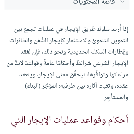
قائمة المحتويات
إذا أُريد سلوك طَريق الإيجار في عمليات تجمع بين
التمويل التنمويِّ والاستثمار كإيجار السُّفن والطائرات
وقِطارات السكك الحديدية ونحو ذلك، فإن لعَقد
الإيجار الشرعي شرائطَ وأحكامًا عامةً وقواعدَ لابدَّ من
مراعاتها وتوافُرها؛ ليحقِّق معنى الإيجار، وينعقد
عقده، وتثبت آثاره بين طرفيه: المؤجِّر (البنك)
والمستأجِر.
أحكام وقواعد عمليات الإيجار التي