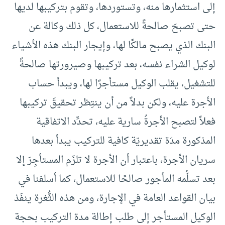
إلى استثمارها منه، وتستوردها، وتقوم بتركيبها لديها
حتى تصبحَ صالحةً للاستعمال، كل ذلك وكالة عن
البنك الذي يصبح مالكًا لها، وإيجار البنك هذه الأشياء
لوكيل الشراء نفسه، بعد تركيبها وصيرورتها صالحةً
للتشغيل، يقلب الوكيل مستأجرًا لها، ويبدأ حساب
الأجرة عليه، ولكن بدلاً من أن ينتِظر تحقيقَ تركيبها
فعلاً لتصبح الأجرةُ سارية عليه، تحدِّد الاتفاقية
المذكورة مدّة تقديريّة كافية للتركيب يبدأ بعدها
سريان الأجرة، باعتبار أن الأجرة لا تلزَم المستأجِرَ إلا
بعد تسلُّمه المأجور صالحًا للاستعمال، كما أسلفنا في
بيان القواعد العامة في الإجارة، ومن هذه الثُّغرة ينفَذ
الوكيل المستأجر إلى طلب إطالة مدة التركيب بحجة