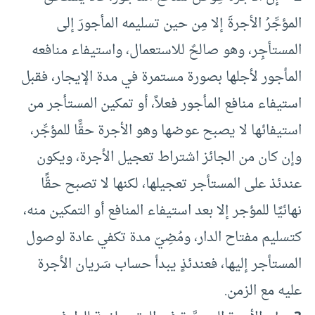
المؤجِّرُ الأجرةَ إلا مِن حين تسليمه المأجورَ إلى
المستأجِر، وهو صالحٌ للاستعمال، واستيفاء منافعه
المأجور لأجلها بصورة مستمرة في مدة الإيجار، فقبل
استيفاء منافع المأجور فعلاً، أو تمكين المستأجر من
استيفائها لا يصبح عوضها وهو الأجرة حقًّا للمؤجِّر،
وإن كان من الجائز اشتراط تعجيل الأجرة، ويكون
عندئذ على المستأجر تعجيلها، لكنها لا تصبح حقًّا
نهائيًا للمؤجر إلا بعد استيفاء المنافع أو التمكين منه،
كتسليم مفتاح الدار، ومُضِيّ مدة تكفي عادة لوصول
المستأجر إليها، فعندئذٍ يبدأ حساب سَريان الأجرة
عليه مع الزمن.