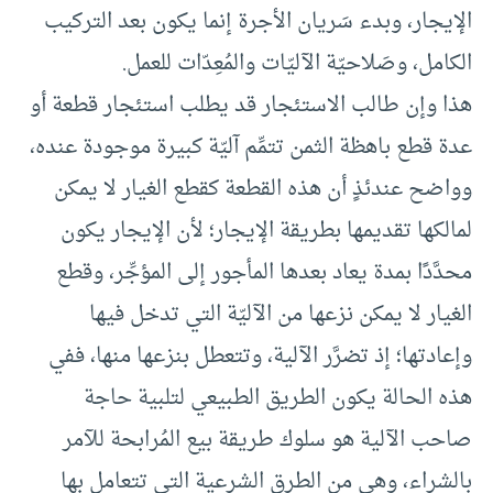
الإيجار، وبدء سَريان الأجرة إنما يكون بعد التركيب
الكامل، وصَلاحيّة الآليّات والمُعِدّات للعمل.
هذا وإن طالب الاستئجار قد يطلب استئجار قطعة أو
عدة قطع باهظة الثمن تتمِّم آليّة كبيرة موجودة عنده،
وواضح عندئذٍ أن هذه القطعة كقطع الغيار لا يمكن
لمالكها تقديمها بطريقة الإيجار؛ لأن الإيجار يكون
محدَّدًا بمدة يعاد بعدها المأجور إلى المؤجِّر، وقطع
الغيار لا يمكن نزعها من الآليّة التي تدخل فيها
وإعادتها؛ إذ تضرَّر الآلية، وتتعطل بنزعها منها، ففي
هذه الحالة يكون الطريق الطبيعي لتلبية حاجة
صاحب الآلية هو سلوك طريقة بيع المُرابحة للآمر
بالشراء، وهي من الطرق الشرعية التي تتعامل بها