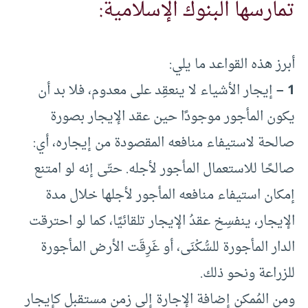
تمارسها البنوك الإسلامية:
أبرز هذه القواعد ما يلي:
1 –
إيجار الأشياء لا ينعقِد على معدوم، فلا بد أن
يكون المأجور موجودًا حين عقد الإيجار بصورة
صالحة لاستيفاء منافعه المقصودة من إيجاره، أي:
صالحًا للاستعمال المأجور لأجله. حتّى إنه لو امتنع
إمكان استيفاء منافعه المأجور لأجلها خلال مدة
الإيجار، ينفسِخ عقدُ الإيجار تلقائيًا، كما لو احترقت
الدار المأجورة للسُّكْنَى، أو غَرِقَت الأرض المأجورة
للزراعة ونحو ذلك.
ومن المُمكن إضافة الإجارة إلى زمن مستقبل كإيجار