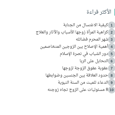
الأكثر قراءة
كيفية الاغتسال من الجنابة
1
كراهية المرأة زوجها الأسباب والآثار والعلاج
2
شهر المحرم فضائله
3
أهمية الإصلاح بين الزوجين المتخاصمين
4
دور الشباب في نصرة الإسلام
5
التحايل على الربا
6
عقوبة عقوق الزوجة لزوجها
7
حدود العلاقة بين الجنسين وضوابطها
8
الدعاء للميت من السنة النبوية
9
8 مسئوليات على الزوج تجاه زوجته
10