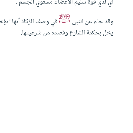
أي لذي قوة سليم الأعضاء مستوي الجسم .
ﷺ
وقد جاء عن النبي
في وصف الزكاة أنها “تؤخذ 
يخل بحكمة الشارع وقصده من شرعيتها.