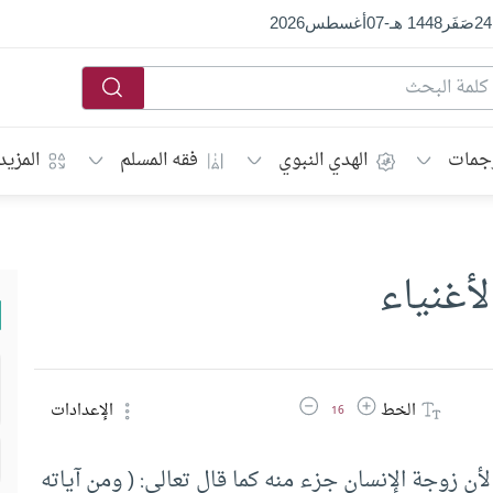
24
صَفَر
1448 هـ
-
07
أغسطس
2026
جمات
الهدي النبوي
فقه المسلم
المزيد
لأغنياء
زيادة حجم الخط
تقليل حجم الخط
الخط
الإعدادات
16
 لأن زوجة الإنسان جزء منه كما قال تعالى: ( ومن آياته