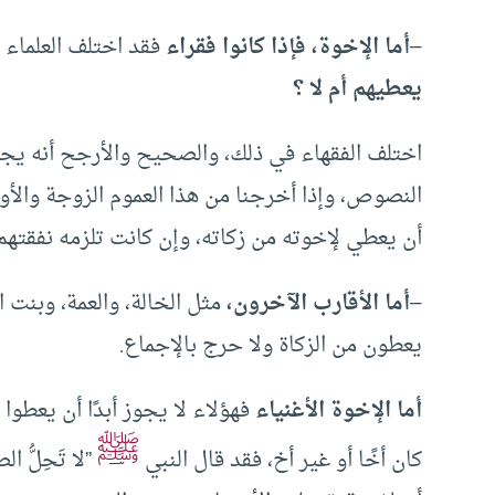
–
أما الإخوة، فإذا كانوا فقراء
فقد اختلف العلماء ف
يعطيهم أم لا ؟
اختلف الفقهاء في ذلك، والصحيح والأرجح أنه يجوز
النصوص، وإذا أخرجنا من هذا العموم الزوجة والأولا
أن يعطي لإخوته من زكاته، وإن كانت تلزمه نفقتهم
–
أما الأقارب الآخرون،
مثل الخالة، والعمة، وبنت ا
يعطون من الزكاة ولا حرج بالإجماع.
أما الإخوة الأغنياء
فهؤلاء لا يجوز أبدًا أن يعطوا
ﷺ
كان أخًا أو غير أخ، فقد قال النبي
”لا تَحِلُّ ال