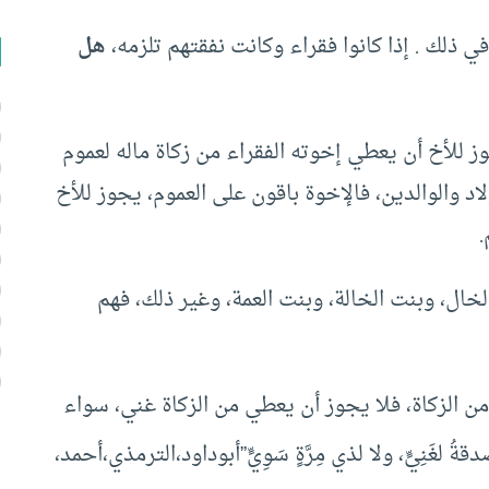
ي ذلك . إذا كانوا فقراء وكانت نفقتهم تلزمه،
هل
 للأخ أن يعطي إخوته الفقراء من زكاة ماله لعموم
د والوالدين، فالإخوة باقون على العموم، يجوز للأخ
.
لخال، وبنت الخالة، وبنت العمة، وغير ذلك، فهم
 من الزكاة، فلا يجوز أن يعطي من الزكاة غني، سواء
صدقةُ لغَنِيٍّ، ولا لذي مِرَّةٍ سَوِيٍّ”أبوداود،الترمذي،أحمد،