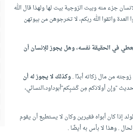
فسكم أزواجًا )الروم21، فزوجة الإنسان جزء منه وبيت الزوجية بيت لها ولهذا قال الله
 العدة واتقوا الله ربكم، لا تخرجوهن من بيوتهن
 يعطي في الحقيقة نفسه، وهل يجوز للإنسان أن
زوجته من مال زكاته أبدًا .
وكذلك لا يجوز له أن
يث ”وإن أولادَكم مِن كَسْبِكم”أبوداود،النسائي،
لولد إذا كان أبواه فقيرين وكان لا يستطيع أن يقوم
حال . وهذا لا بأس به أيضًا .