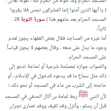
المسجد الحرام وما حوله من الحرم كله ؛ لقوله تعالى :
( يا أيها الذين آمنوا إنما المشركون نجس فلا يقربوا
المسجد الحرام بعد عامهم هذا )
سورة التوبة
28 .
ثانياً:ـ
أما غيره من المساجد فقال بعض الفقهاء يجوز لعدم
وجود ما يدل على منعه ، وقال بعضهم لا يجوز قياساً
على المسجد الحرام .
والصواب جوازه لمصلحة شرعية أو لحاجة تدعو إلى
ذلك مثل سماع ما قد يدعوه للدخول في الإسلام ، أو
حاجته إلى الشرب من ماء في المسجد أو نحو ذلك ؛
ﷺ
لأن النبي
ربط ثمامة بن أثال الحنفي في المسجد
قبل أن يسلم ، وأنزل وفد ثقيف ووفد نصارى نجران