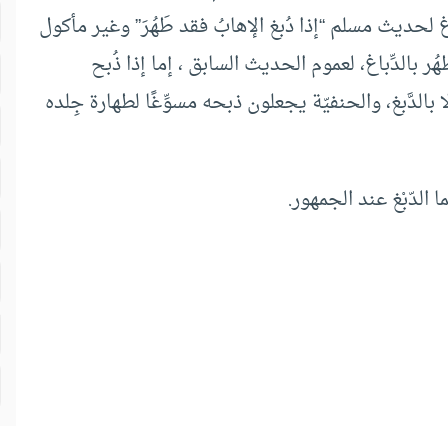
باغ لحديث مسلم “إذا دُبغ الإهابُ فقد طَهُرَ” وغير مأكول
هُر بالدِّباغ، لعموم الحديث السابق ، إما إذا ذُبح
بالدَّبغ، والحنفيّة يجعلون ذبحه مسوِّغًا لطهارة جِلده
الدّبْغ عند الجمهور.