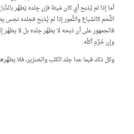
أما إذا لم يُذبح أي كان مَيتة فإن جِلده يَطهُر بالدِّ
اللَّحم كالسِّباع والنُّمور إذا لم يُذبح فجلده نجس يط
فالجمهور على أن ذبحه لا يطهُر جلده بل لا يطهُر إلا 
وإن حُرِّم أكلُه.
وكل ذلك فيما عدا جلد الكلب والخنزير، فلا يطهِّرهما 