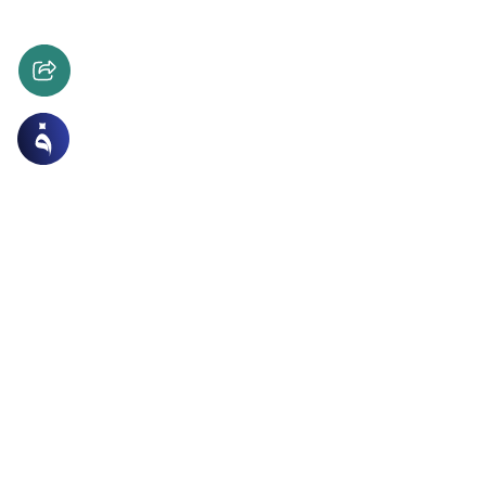
مة والأشربة والذبائح
حم الخنزير للمضطر