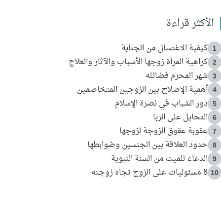
الأكثر قراءة
كيفية الاغتسال من الجنابة
1
كراهية المرأة زوجها الأسباب والآثار والعلاج
2
شهر المحرم فضائله
3
أهمية الإصلاح بين الزوجين المتخاصمين
4
دور الشباب في نصرة الإسلام
5
التحايل على الربا
6
عقوبة عقوق الزوجة لزوجها
7
حدود العلاقة بين الجنسين وضوابطها
8
الدعاء للميت من السنة النبوية
9
8 مسئوليات على الزوج تجاه زوجته
10