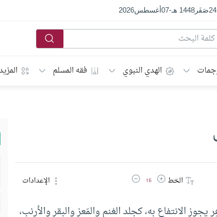
24
صَفَر
1448 هـ
-
07
أغسطس
2026
جمات
الهدي النبوي
فقه المسلم
المزيد
زيادة حجم الخط
تقليل حجم الخط
الخط
الإعدادات
16
ر يجوز الانتفاع به، كجلد الغنم والمَعز والبقر والأرنب،