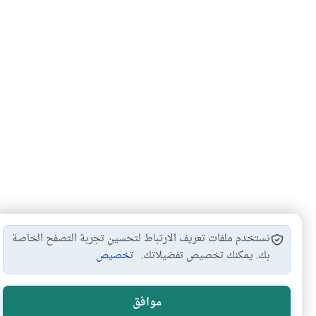
نستخدم ملفات تعريف الارتباط لتحسين تجربة التصفح الخاصة
بك. يمكنك تخصيص تفضيلاتك.
تخصيص
أحكام البول والمني…
نزول المني بعد…
إنزال المني بال
#
#
#
موافق