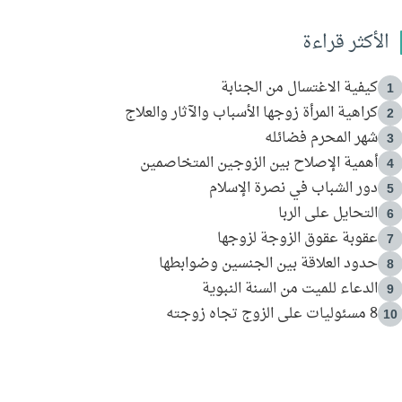
الأكثر قراءة
كيفية الاغتسال من الجنابة
1
كراهية المرأة زوجها الأسباب والآثار والعلاج
2
شهر المحرم فضائله
3
أهمية الإصلاح بين الزوجين المتخاصمين
4
دور الشباب في نصرة الإسلام
5
التحايل على الربا
6
عقوبة عقوق الزوجة لزوجها
7
حدود العلاقة بين الجنسين وضوابطها
8
الدعاء للميت من السنة النبوية
9
8 مسئوليات على الزوج تجاه زوجته
10