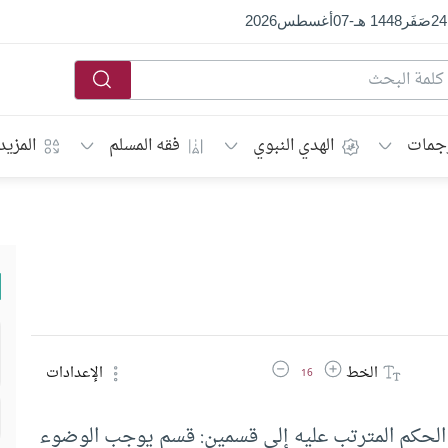
24
صَفَر
1448 هـ
-
07
أغسطس
2026
جمات
الهدي النبوي
فقه المسلم
المزيد
زيادة حجم الخط
تقليل حجم الخط
الخط
الإعدادات
16
 الحكم المترتب عليه إلى قسمين: قسم يوجب الوضوء