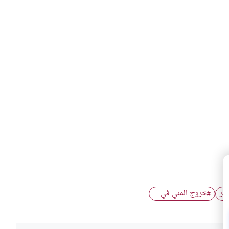
نظر
خروج المني في…
#