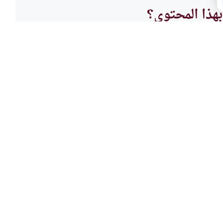
هذا المحتوى؟
لا
العباد
 الوضوء والصلاة
أحدث 
 كبيرا ،فيضطر إلى تجديد الوضوء
رجل اغ
 بوضوء أي عدد من الصلوات؟وهل
يبطل غ
اقرأ المزيد