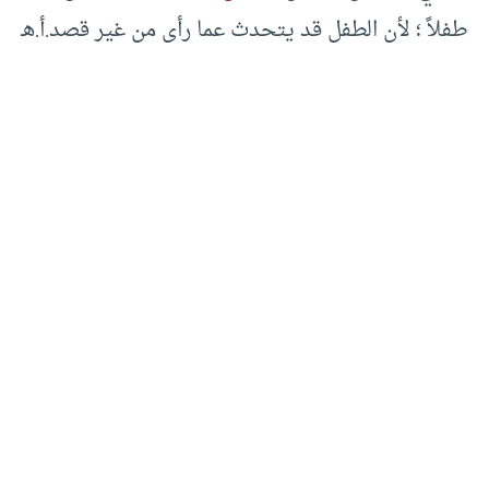
طفلاً ؛ لأن الطفل قد يتحدث عما رأى من غير قصد.أ.هـ