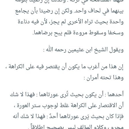
فلهما المسامحة في تركه . وكذلك إن رضيتا بنومه
بينهما في لحاف واحد. ولكن إن رضيتا بأن يجامع
واحدة بحيث تراه الأخرى لم يجز، لأن فيه دناءة
وسخفا وسقوط مروءة فلم يبح برضاهما.
ويقول الشيخ ابن عثيمين رحمه الله :
إن هذا من أغرب ما يكون أن يقتصر فيه على الكراهة ،
وهذا تحته أمران :
أحدهما : أن يكون بحيث تُرى عورتاهما : فهذا لا شك
أن الاقتصار على الكراهة غلط لوجوب ستر العورة ،
فإذا كان بحيث يَرى عورتاهما أحدٌ : فهذا لا شك أنه
محرم ، وكلام المؤلف ليس بصحيح إطلاقاً .