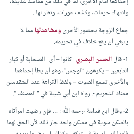
إحداهما أمام الأخرى، لما في ذلك من مفاسد عديدة،
وانتهاك حرمات، وكشف عورات، ونظر لها .
جماع الزوجة بحضور الأخرى
ومشاهدتها
مما لا
ينبغي أن يقع خلاف في تحريمه.
1- قال
الحسن البصري
: كانوا – أي : الصحابة أو كبار
التابعين – يكرهون “الوجس”، وهو أن يطأ إحداهما
والأخرى تسمع الصوت – ولفظ الكراهة عند المتقدمين
معناه التحريم -. رواه ابن أبي شيبة في ” المصنف “.
2- وقال ابن قدامة -رحمه الله : … فإن رضيت امرأتاه
بالسكن سوية في مسكن واحد جاز ذلك لأن الحق لهما