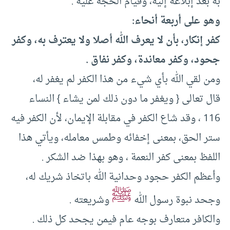
به بعد إبلاعه إليه، وقيام الحجة عليه .‏
وهو على أربعة أنحاء:
كفر إنكار، بأن لا يعرف الله أصلا ولا يعترف به، وكفر
جحود، وكفر معاندة، وكفر نفاق .‏
ومن لقي الله بأي شيء من هذا الكفر لم يغفر له،
قال تعالى {‏ ويغفر ما دون ذلك لمن يشاء }‏ النساء
‏116 ، وقد شاع الكفر في مقابلة الإيمان، لأن الكفر فيه
ستر الحق، بمعنى إخفائه وطمس معامله، ويأتي هذا
اللفظ بمعنى كفر النعمة ، وهو بهذا ضد الشكر .‏
وأعظم الكفر حجود وحدانية الله باتخاذ شريك له،
ﷺ
وجحد نبوة رسول الله
وشريعته .‏
والكافر متعارف بوجه عام فيمن يجحد كل ذلك .‏