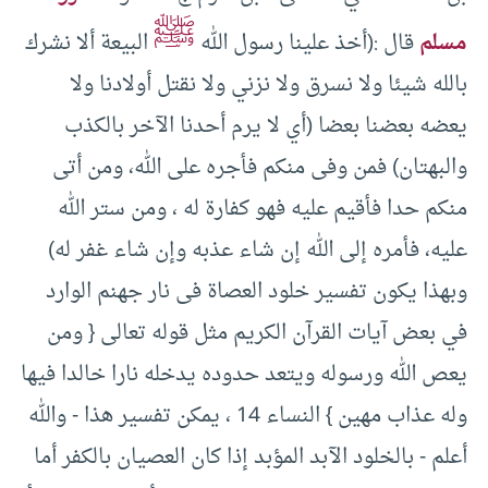
ﷺ
مسلم
قال :(‏أخذ علينا رسول الله
البيعة ألا نشرك
بالله شيئا ولا نسرق ولا نزني ولا نقتل أولادنا ولا
يعضه بعضنا بعضا (‏أي لا يرم أحدنا الآخر بالكذب
والبهتان)‏ فمن وفى منكم فأجره على الله، ومن أتى
منكم حدا فأقيم عليه فهو كفارة له ، ومن ستر الله
عليه، فأمره إلى الله إن شاء عذبه وإن شاء غفر له)‏
وبهذا يكون تفسير خلود العصاة فى نار جهنم الوارد
في بعض آيات القرآن الكريم مثل قوله تعالى {‏ ومن
يعص الله ورسوله ويتعد حدوده يدخله نارا خالدا فيها
وله عذاب مهين }‏ النساء ‏14 ، يمكن تفسير هذا -‏ والله
أعلم -‏ بالخلود الآبد المؤبد إذا كان العصيان بالكفر أما