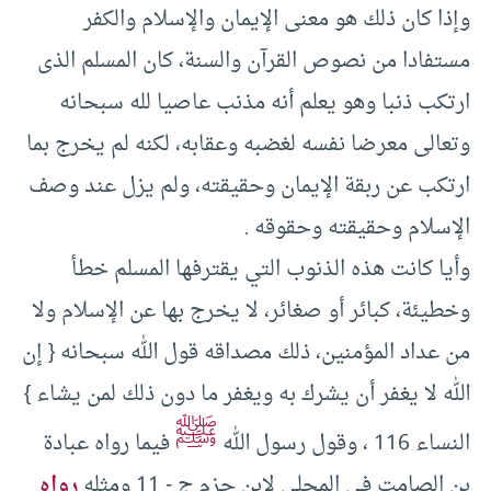
وإذا كان ذلك هو معنى الإيمان والإسلام والكفر
مستفادا من نصوص القرآن والسنة، كان المسلم الذى
ارتكب ذنبا وهو يعلم أنه مذنب عاصيا لله سبحانه
وتعالى معرضا نفسه لغضبه وعقابه، لكنه لم يخرج بما
ارتكب عن ربقة الإيمان وحقيقته، ولم يزل عند وصف
الإسلام وحقيقته وحقوقه .‏
وأيا كانت هذه الذنوب التي يقترفها المسلم خطأ
وخطيئة، كبائر أو صغائر، لا يخرج بها عن الإسلام ولا
من عداد المؤمنين، ذلك مصداقه قول الله سبحانه {‏ إن
الله لا يغفر أن يشرك به ويغفر ما دون ذلك لمن يشاء }‏
ﷺ
النساء ‏116 ، وقول رسول الله
فيما رواه عبادة
بن الصامت في المحلى لابن حزم ج -‏ ‏11 ومثله
رواه