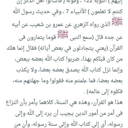
إليهم }‏ التوبة ‏122 ، وقوله {‏ فاسألوا أهل الذكر إن
كنتم لا تعلمون }‏ الأنبياء ‏7 ، وفي حديث رسول الله
ﷺ
الذى رواه الزهري عن عمرو بن شعيب عن أبيه
ﷺ
عن جده قال (‏سمع النبى
قوما يتمارون فى
القرآن (‏يعني يتجادلون في بعض آياته)‏ فقال إنما هلك
من كان قبلكم بهذا، ضربوا كتاب الله بعضه ببعض،
وإنما نزل كتاب الله يصدق بعضه بعضا، ولا يكذب
بعضه بعضا، فما علمتم منه فقولوا وما جهلتهم منه،
فكلوه إلى عالمه)‏ .‏
هذا هو القرآن، وهذه هي السنة، كلاهما يأمر بأن النزاع
فى أمر من أمور الدين يجيب أن يرد إلى الله وإلى
رسوله، أى إلى كتاب الله وإلى سنة رسوله، وأن من