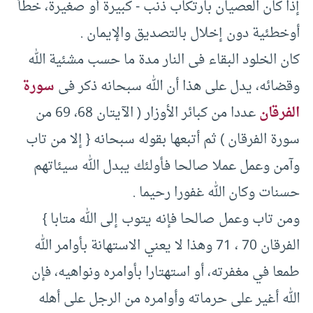
إذا كان العصيان بارتكاب ذنب -‏ كبيرة أو صغيرة، خطأ
أوخطئية دون إخلال بالتصديق والإيمان .‏
كان الخلود البقاء فى النار مدة ما حسب مشئية الله
وقضائه، يدل على هذا أن الله سبحانه ذكر فى
سورة
الفرقان
عددا من كبائر الأوزار (‏ الآيتان ‏68، ‏69 من
سورة الفرقان )‏ ثم أتبعها بقوله سبحانه {‏ إلا من تاب
وآمن وعمل عملا صالحا فأولئك يبدل الله سيئاتهم
حسنات وكان الله غفورا رحيما .‏
ومن تاب وعمل صالحا فإنه يتوب إلى الله متابا }‏
الفرقان ‏70 ، ‏71 وهذا لا يعني الاستهانة بأوامر الله
طمعا في مغفرته، أو استهتارا بأوامره ونواهيه، فإن
الله أغير على حرماته وأوامره من الرجل على أهله