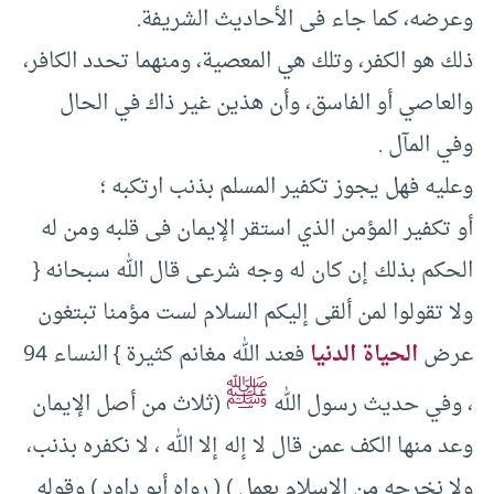
وعرضه، كما جاء فى الأحاديث الشريفة.‏
ذلك هو الكفر، وتلك هي المعصية، ومنهما تحدد الكافر،
والعاصي أو الفاسق، وأن هذين غير ذاك في الحال
وفي المآل .‏
وعليه‏ فهل يجوز تكفير المسلم بذنب ارتكبه ؛
أو تكفير المؤمن الذي استقر الإيمان فى قلبه ومن له
الحكم بذلك إن كان له وجه شرعى قال الله سبحانه {‏
ولا تقولوا لمن ألقى إليكم السلام لست مؤمنا تبتغون
عرض
الحياة الدنيا
فعند الله مغانم كثيرة }‏ النساء ‏94
ﷺ
، وفي حديث رسول الله
(‏ثلاث من أصل الإيمان
وعد منها الكف عمن قال لا إله إلا الله ، لا نكفره بذنب،
ولا نخرجه من الإسلام بعمل )‏ (‏ رواه أبو داود )‏ وقوله