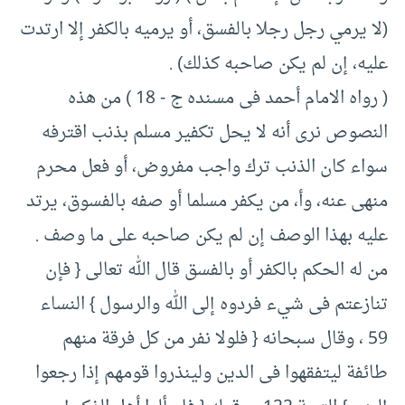
(‏لا يرمي رجل رجلا بالفسق، أو يرميه بالكفر إلا ارتدت
عليه، إن لم يكن صاحبه كذلك)‏ .‏
(‏ رواه الامام أحمد فى مسنده ج -‏ ‏18 )‏ من هذه
النصوص نرى أنه لا يحل تكفير مسلم بذنب اقترفه
سواء كان الذنب ترك واجب مفروض، أو فعل محرم
منهى عنه، وأ، من يكفر مسلما أو صفه بالفسوق، يرتد
عليه بهذا الوصف إن لم يكن صاحبه على ما وصف .‏
من له الحكم بالكفر أو بالفسق قال الله تعالى {‏ فإن
تنازعتم فى شيء فردوه إلى الله والرسول }‏ النساء
‏59 ، وقال سبحانه {‏ فلولا نفر من كل فرقة منهم
طائفة ليتفقهوا فى الدين ولينذروا قومهم إذا رجعوا