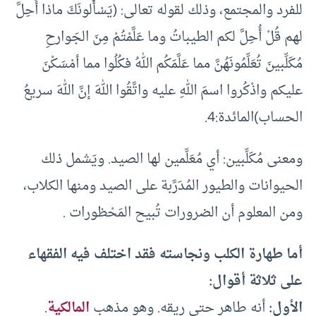
للفرد والمجتمع، وذلك لقوله تعالى: (يَسْأَلونَكَ ماذا أُحِلَّ
لهم قُلْ أُحِلَّ لكم الطيباتُ وما عَلَّمْتُمْ مِنَ الجَوارحِ
مُكَلِّبينَ تُعَلِّمُونَهُنَّ مما عَلَّمَكُم اللهُ فكُلُوا مما أمْسَكْنَ
عليكم واذْكُروا اسمَ اللهِ عليه واتَّقُوا اللهَ إنَّ اللهَ سريعُ
الحساب)المائدة:4.
ومعنى مُكَلِّبين: أي مُعَلِّمين لها الصيد. ويَشمل ذلك
الحيوانات والطيور المُدَرَّبة على الصيد ومنها الكلاب،
ومن المعلوم أن الضرورات تُبيح المَحْظورات .
أما طهارة الكلب ونجاسته فقد اختلف فيه الفقهاء
على ثلاثة أقوال:
الأول:
أنه طاهر حتى ريقه. وهو مذهب
المالكية
.