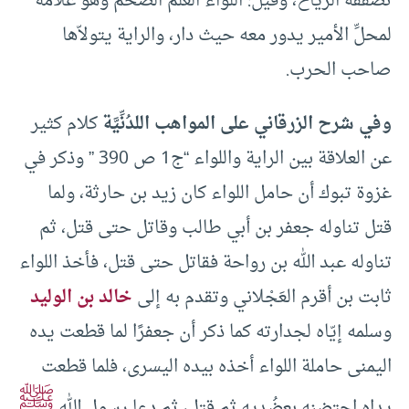
تصفقه الرياح، وقيل: اللواء العلم الضخم وهو علامة
لمحلِّ الأمير يدور معه حيث دار، والراية يتولاّها
صاحب الحرب.
وفي شرح الزرقاني على المواهب اللدُنِّيَّة
كلام كثير
عن العلاقة بين الراية واللواء “ج1 ص 390 ” وذكر في
غزوة تبوك أن حامل اللواء كان زيد بن حارثة، ولما
قتل تناوله جعفر بن أبي طالب وقاتل حتى قتل، ثم
تناوله عبد الله بن رواحة فقاتل حتى قتل، فأخذ اللواء
ثابت بن أقرم العَجْلاني وتقدم به إلى
خالد بن الوليد
وسلمه إيّاه لجدارته كما ذكر أن جعفرًا لما قطعت يده
اليمنى حاملة اللواء أخذه بيده اليسرى، فلما قطعت
ﷺ
يداه احتضنه بعضُديه ثم قتل، ثم دعا رسول الله