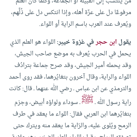
مَن ينتسب إلى القبيلة أو الجماعة، وكلما كان العلم
مرفوعًا دل على عزّة أهله، وإذا انتكس دل على ذُلِّهم،
ويُعرف عند العرب باسم الراية أو اللواء.
يقول
ابن حجر
في غزوة خيبر:
اللواء هو العلم الذي
يحمل في الحرب يُعرف به موضع صاحب الجيش،
وقد يحمله أمير الجيش، وقد صرح جماعة بترادُف
اللواء والراية، وقال آخرون بتغايُرهما، فقد روى أحمد
والترمذي عن ابن عباس ـ رضي الله عنهما ـ قال: كانت
ﷺ
راية رسول الله ـ
ـ سوداء ولواؤه أبيض، وجزم
بتغايُرهما ابن العربي فقال: اللواء ما يعقد في طرف
الرمح ويُلوى عليه، والرّاية ما يعقد منه ويترك حتى