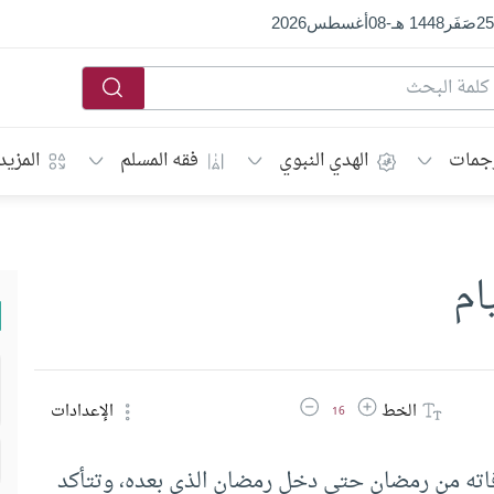
25
صَفَر
1448 هـ
-
08
أغسطس
2026
جمات
الهدي النبوي
فقه المسلم
المزيد
ام
زيادة حجم الخط
تقليل حجم الخط
الخط
الإعدادات
16
فاته من رمضان حتى دخل رمضان الذي بعده، وتتأكد