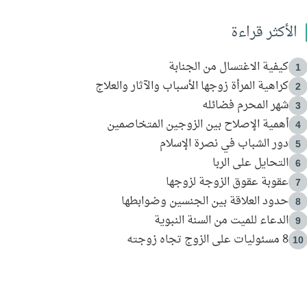
الأكثر قراءة
كيفية الاغتسال من الجنابة
1
كراهية المرأة زوجها الأسباب والآثار والعلاج
2
شهر المحرم فضائله
3
أهمية الإصلاح بين الزوجين المتخاصمين
4
دور الشباب في نصرة الإسلام
5
التحايل على الربا
6
عقوبة عقوق الزوجة لزوجها
7
حدود العلاقة بين الجنسين وضوابطها
8
الدعاء للميت من السنة النبوية
9
8 مسئوليات على الزوج تجاه زوجته
10