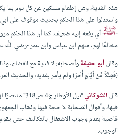
هذه الفدية، وهي إطعام مسكين عن كل يوم بما يكفي
واستدلوا على هذا الحكم بحديث موقوف على أبي هر
ﷺ
-
- أي رفعه إليه ضعيف، كما أن هذا الحكم مر
مخالفًا لهم، منهم ابن عباس وابن عمر -رضي الله عن
وقال
أبو حنيفة
وأصحابه: لا فدية مع القضاء، وذلك
(فَعِدَّةٌ مِّنْ أَيَّامٍ أُخَرَ) ولم يأمر بفدية، والحد
قال
الشوكاني
“نيل الأوطار ج4 ص318” منتصرًا لهذا الرأي: ليس هناك حديث ثابت عن النبي -
فيها، وأقوال الصحابة لا حجة فيها وذهاب الجمهور 
قاضية بعدم وجوب الاشتغال بالتكاليف حتى يقوم الد
الوجوب.