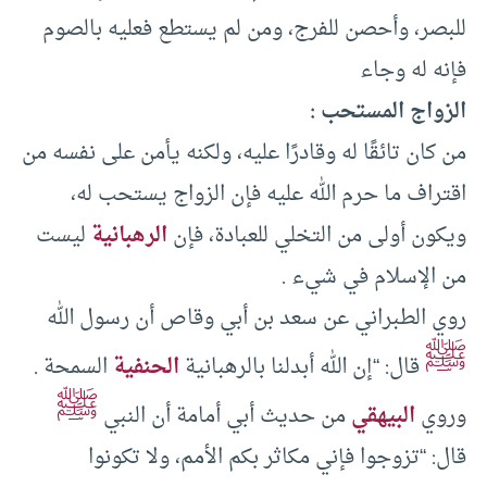
للبصر، وأحصن للفرج، ومن لم يستطع فعليه بالصوم
فإنه له وجاء
الزواج المستحب :
من كان تائقًا له وقادرًا عليه، ولكنه يأمن على نفسه من
اقتراف ما حرم الله عليه فإن الزواج يستحب له،
ويكون أولى من التخلي للعبادة، فإن
الرهبانية
ليست
من الإسلام في شيء .
روي الطبراني عن سعد بن أبي وقاص أن رسول الله
ﷺ
قال: “إن الله أبدلنا بالرهبانية
الحنفية
السمحة .
ﷺ
وروي
البيهقي
من حديث أبي أمامة أن النبي
قال: “تزوجوا فإني مكاثر بكم الأمم، ولا تكونوا