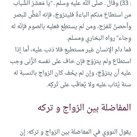
: 33) وقال ـ صلّى الله عليه وسلم ـ “يا مَعشرَ الشّباب
من استطاع منكم الباءةَ فليتزوجْ، فإنه أغضُّ للبصر
وأحصنُ للفرْج، ومن لم يستطِع فعليه بالصوم فإنّه له
وِجاء” رواه البخاري ومسلم.
فما دام الإنسان غير مستطيع فلا ذنب عليه، أما إذا
استطاع ولم يتزوّج فإن خاف على نفسه الزِّنى وجب
عليه أن يتزوَّجَ، وإن لم يخَف كان الزواج بالنسبة له
سنة يُثاب عليه ولا يُعاقَب على تَركِه.
المفاضلة بين الزواج و تركه
يقول النووي في المفاضلة بين الزواج و تركه: إن