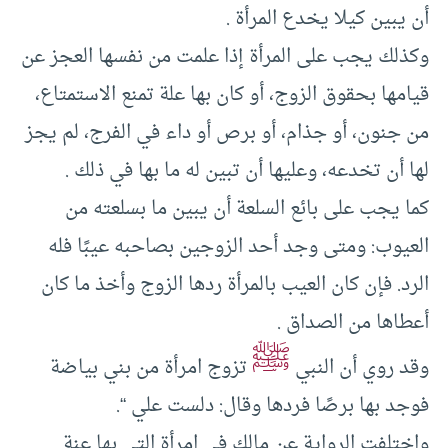
أن يبين كيلا يخدع المرأة .
وكذلك يجب على المرأة إذا علمت من نفسها العجز عن
قيامها بحقوق الزوج، أو كان بها علة تمنع الاستمتاع،
من جنون، أو جذام، أو برص أو داء في الفرج، لم يجز
لها أن تخدعه، وعليها أن تبين له ما بها في ذلك .
كما يجب على بائع السلعة أن يبين ما بسلعته من
العيوب: ومتى وجد أحد الزوجين بصاحبه عيبًا فله
الرد. فإن كان العيب بالمرأة ردها الزوج وأخذ ما كان
أعطاها من الصداق .
ﷺ
وقد روي أن النبي
تزوج امرأة من بني بياضة
فوجد بها برصًا فردها وقال: دلست علي “.
واختلفت الرواية عن مالك في امرأة التي بها عنة