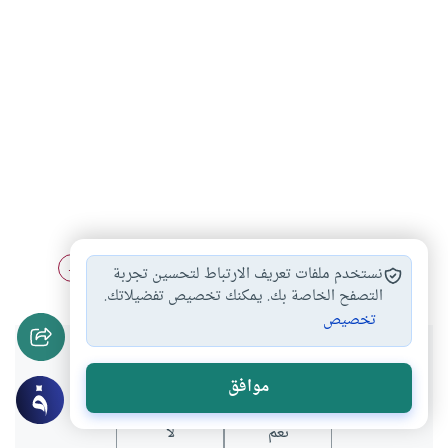
إكراه الفتاة على…
أحكام الزواج
زواج الأقارب بين…
#
#
#
نستخدم ملفات تعريف الارتباط لتحسين تجربة
التصفح الخاصة بك. يمكنك تخصيص تفضيلاتك.
تخصيص
هل انتفعت بهذا المحتوى؟
موافق
نعم
لا