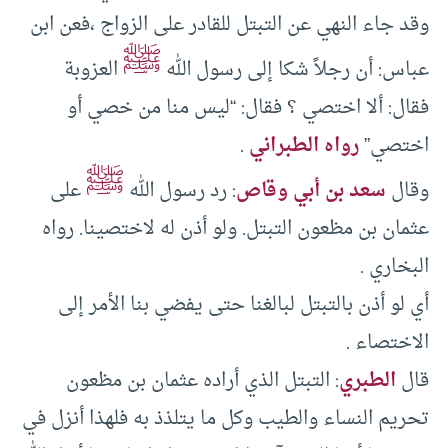
وقد جاء النهي عن التبتل للقادر على الزواج ،فعن ابن
ﷺ
عباس: أن رجلاً شكا إلى رسول الله
العزوبة
فقال: ألا اختصي ؟ فقال: “ليس منا من خصي أو
اختصي”
رواه الطبراني
.
ﷺ
وقال
سعد بن أبي وقاص
: رد رسول الله
على
عثمان بن مظعون التبتل. ولو أذن له لاختصينا. رواه
البخاري .
أي لو أذن بالتبتل لبالغنا حتى يفضي بنا الأمر إلى
الاختصاء .
قال
الطبري
: التبتل الذي أراده عثمان بن مظعون
تحريم النساء والطيب وكل ما يتلذذ به فلهذا أنزل في