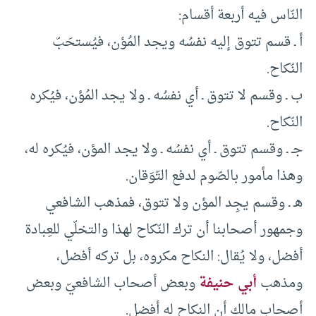
النّاس فيه أربعة أقسام:
أ ـ قسم تتوق إليه نفسُه ويجد المُؤن، فيُستحَبّ
النّكاح.
ب ـ وقسم لا تتوق ـ أي نفسُه ـ ولا يجد المُؤن، فيُكره
النّكاح.
جـ ـ وقسم تتوق ـ أي نفسُه ـ ولا يجد المؤن، فيُكره له،
وهذا مأمور بالصّوم لدفع التّوَقان.
هـ ـ وقسم يجِد المؤن ولا تتوق، فمذهب الشافعي
وجمهور أصحابنا أن ترك النّكاح لهذا والتخلّي للعِبادة
أفضل، ولا يُقال: النكاح مكروه، بل تركه أفضل،
ومذهب
أبي حنيفة
وبعض أصحاب الشافعيّ وبعض
أصحاب مالك أن النكاح له أفضل.