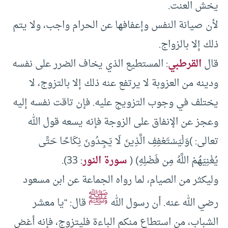
يخش العنت.
لأن صيانة النفس وإعفافها عن الحرام واجب، ولا يتم
ذلك إلا بالزواج.
قال
القرطبي
: المستطيع الذي يخاف الضرر على نفسه
ودينه من العزوبة لا يرتفع عنه ذلك إلا بالتزوج، لا
يختلف في وجوب التزويج عليه. فإن تاقت نفسه إليه
وعجز عن الإنفاق على الزوجة فإنه يسعه قول الله
تعالى: )وَلْيَسْتَعْفِفِ الَّذِينَ لَا يَجِدُونَ نِكَاحًا حَتَّى
يُغْنِيَهُمْ اللَّهُ مِن فَضْلِهِ) (
سورة النور
: 33).
وليكثر من الصيام، لما رواه الجماعة عن ابن مسعود
ﷺ
رضي الله عنه. أن رسول الله
قال: “يا معشر
الشباب، من استطاع منكم الباءة فليتزوج، فإنه أغض