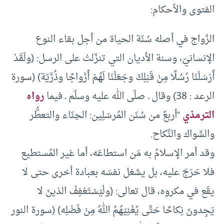
الفتوى والأحكام:
الزّواج في أصله سُنّة الحياة من أجل بقاء النوع
الإنسانيّ، وسنة الأديان التي تنزّلتْ على الرسل: (ولَقَدْ
أَرْسَلْنَا رُسُلًا مِنْ قَبْلِكَ وجَعَلْنَا لَهُمْ أَزْواجًا وذُرِّيّة) (سورة
الرعد : 38) وقال ـ صلّى الله عليه وسلّم ـ فيما
رواه
الترمذي
“أربعٌ من سُنَن المُرسَلِين: الحِنّاء والتعطُّر
والسِّواك والنِّكاح.
وقد أمر الإسلامُ به مَن استطاعَه، أما غير المُستطيع
فلا حَرَجَ عليه، بل يشغل نفسَه بعبادة أخرى حتى لا
يقَع في مكروه، قال تعالى: (ولْيَسْتَعْفِفْ الذينَ لا
يَجِدونَ نِكاحًا حَتَّى يُغْنِيَهُمُ اللهُ مِنْ فَضْلِه) (سورة النور