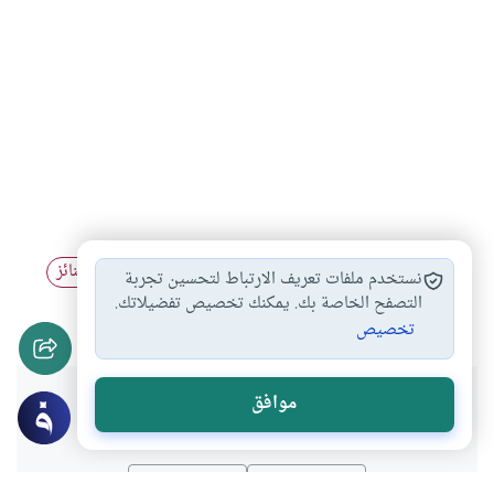
أحكام التعزية والجنائز
اتباع النساء الجنائز
بدع الجنائز
#
#
#
نستخدم ملفات تعريف الارتباط لتحسين تجربة
النعي في الصحف
التصفح الخاصة بك. يمكنك تخصيص تفضيلاتك.
#
تخصيص
هل انتفعت بهذا المحتوى؟
موافق
نعم
لا