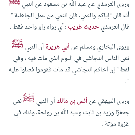
ﷺ
‏وروى الترمذي عن عبد اللّه بن مسعود عن النبي
أنه قال “إياكم والنعي، فإن النعي من عمل الجاهلية ”
قال الترمذي
حديث غريب
:‏ أي رواه راو واحد فقط .‏
ﷺ
‏وروى البخاري ومسلم عن
أبي هريرة
أن النبي
نعى الناس النجاشي في اليوم الذي مات فيه ، وفي
لفظ ” إن أخاكم النجاشي قد مات فقوموا فصلوا عليه
” .‏
ﷺ
‏وروى البيهقي عن
أنس بن مالك
أن النبي
نعى
جعفرًا وزيد بن ثابت وعبد اللّه بن رواحة، وذلك في
غزوة مؤتة .‏