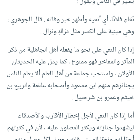
يسير في الناس ويقول :‏
نَعَاءِ فلانًا، أي أنعيه وأظهر خبر وفاته .‏ قال الجوهري :‏
وهي مبنية على الكسر مثل درَاكِ ونزال .‏
إذا كان النعي على نحو ما يفعله أهل الجاهلية من ذكر
المآثر والمفاخر فهو ممنوع ، كما يدل عليه الحديثان
الأولان ، واستحب جماعة من أهل العلم ألا يعلم الناس
بجنائزهم منهم ابن مسعود وأصحابه علقمة والربيع بن
خيثم وعمرو بن شرحبيل .‏
أما إذا كان النعي لأجل إخطار الأقارب والأصدقاء
ليشهدوا جنازته ويكثر المصلون عليه ، لأن في كثرتهم
أجرًا لهم ونفعًا للميت ، فإنه يحصل لكل مصل منهم