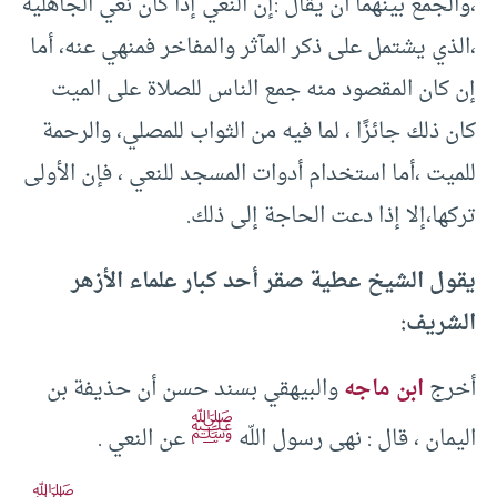
،والجمع بينهما أن يقال :إن النعي إذا كان نعي الجاهلية
،الذي يشتمل على ذكر المآثر والمفاخر فمنهي عنه، أما
إن كان المقصود منه جمع الناس للصلاة على الميت
كان ذلك جائزًا ، لما فيه من الثواب للمصلي، والرحمة
للميت ،أما استخدام أدوات المسجد للنعي ، فإن الأولى
تركها،إلا إذا دعت الحاجة إلى ذلك.
يقول الشيخ عطية صقر أحد كبار علماء الأزهر
الشريف:
‏أخرج
ابن ماجه
والبيهقي بسند حسن أن حذيفة بن
ﷺ
اليمان ، قال :‏ نهى رسول اللّه
عن النعي .