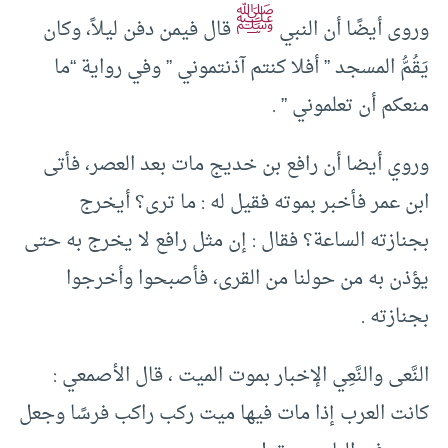
ﷺ
‏وروى أيضًا أن النبي
قال فيمن دفن ليلاً، وكان
يَقُمُّ المسجد ” أفلا كنتم آذنتموني ” وفي رواية “ما
منعكم أن تعلموني ” .‏
‏وروي أيضا أن رافع بن خديج مات بعد العصر، فأتى
ابن عمر فأخبر بموته فقيل له :‏ ما ترى؟ أيخرج
بجنازته الساعة؟ فقال :‏ إن مثل رافع لا يخرج به حتى
يؤذن به من حولنا من القرى، فأصبحوا وأخرجوا
بجنازته .‏
النَّعى والنَّعِي الإخبار بموت الميت ، قال الأصمعي :‏
كانت العرب إذا مات فيها ميت ركب راكب فرسًا وجعل