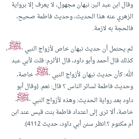
وقال ابن عبد البر: نبهان مجهول، لا يعرف إلا برواية
الزهري عنه هذا الحديث، وحديث فاطمة صحيح،
فالحجة به لازمة.
ﷺ
ثم يحتمل أن حديث نبهان خاص لأزواج النبي -
-،
كذلك قال أحمد وأبو داود، قال الأثرم: قلت لأبي عبد
ﷺ
الله: كأن حديث نبهان لأزواج النبي -
- خاصة،
وحديث فاطمة لسائر الناس ؟ قال: نعم. (وقال أبو
ﷺ
داود بعد رواية الحديث: وهذه لأزواج النبي -
-
خاصة، ألا ترى إلى اعتداد فاطمة بنت قيس عند ابن
أم مكتوم ؟.انظر سنن أبي داود، حديث 4112).