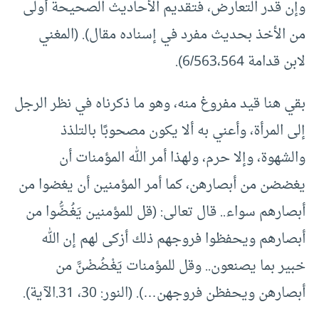
وإن قدر التعارض، فتقديم الأحاديث الصحيحة أولى
من الأخذ بحديث مفرد في إسناده مقال). (المغني
لابن قدامة 6/563،564).
بقي هنا قيد مفروغ منه، وهو ما ذكرناه في نظر الرجل
إلى المرأة، وأعني به ألا يكون مصحوبًا بالتلذذ
والشهوة، وإلا حرم، ولهذا أمر الله المؤمنات أن
يغضضن من أبصارهن، كما أمر المؤمنين أن يغضوا من
أبصارهم سواء.. قال تعالى: (قل للمؤمنين يَغُـضُّوا من
أبصارهم ويحفظوا فروجهم ذلك أزكى لهم إن الله
خبير بما يصنعون.. وقل للمؤمنات يَغْـضُضْنَّ من
أبصارهن ويحفظن فروجهن…). (النور: 30، 31.الآية).