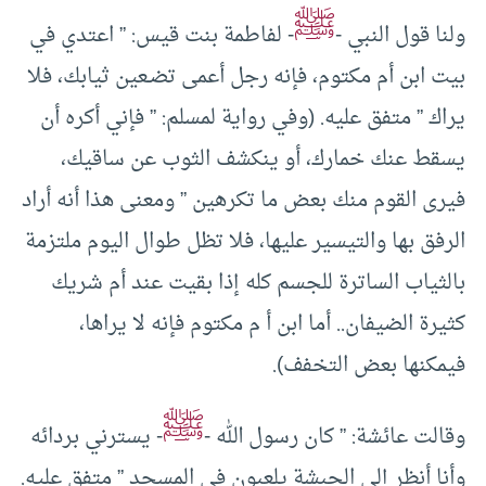
ﷺ
ولنا قول النبي -
- لفاطمة بنت قيس: ” اعتدي في
بيت ابن أم مكتوم، فإنه رجل أعمى تضـعين ثيابك، فلا
يراك ” متفق عليه. (وفي رواية لمسلم: ” فإني أكره أن
يسقط عنك خمارك، أو ينكشف الثوب عن ساقيك،
فيرى القوم منك بعض ما تكرهين ” ومعنى هذا أنه أراد
الرفق بها والتيسير عليها، فلا تظل طوال اليوم ملتزمة
بالثياب الساترة للجسم كله إذا بقيت عند أم شريك
كثيرة الضيفان.. أما ابن أ م مكتوم فإنه لا يراها،
فيمكنها بعض التخفف).
ﷺ
وقالت عائشة: ” كان رسول الله -
- يسترني بردائه
وأنا أنظر إلى الحبشة يلعبون في المسجد ” متفق عليه.