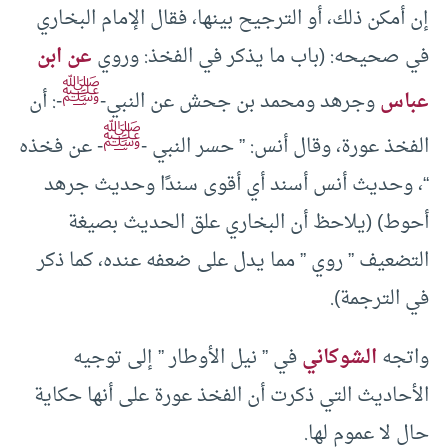
إن أمكن ذلك، أو الترجيح بينها، فقال الإمام البخاري
في صحيحه: (باب ما يذكر في الفخذ: وروي
عن ابن
ﷺ
عباس
وجرهد ومحمد بن جحش عن النبي-
-: أن
ﷺ
الفخذ عورة، وقال أنس: ” حسر النبي -
- عن فخذه
“، وحديث أنس أسند أي أقوى سندًا وحديث جرهد
أحوط) (يلاحظ أن البخاري علق الحديث بصيغة
التضعيف ” روي ” مما يدل على ضعفه عنده، كما ذكر
في الترجمة).
واتجه
الشوكاني
في ” نيل الأوطار ” إلى توجيه
الأحاديث التي ذكرت أن الفخذ عورة على أنها حكاية
حال لا عموم لها.