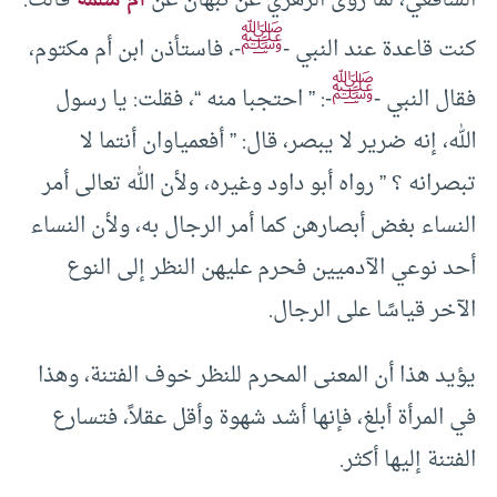
الشافعي، لما روى الزهري عن نبهان عن
أم سلمة
قالت:
ﷺ
كنت قاعدة عند النبي -
-، فاستأذن ابن أم مكتوم،
ﷺ
فقال النبي -
-: ” احتجبا منه “، فقلت: يا رسول
الله، إنه ضرير لا يبصر، قال: ” أفعمياوان أنتما لا
تبصرانه ؟ ” رواه أبو داود وغيره، ولأن الله تعالى أمر
النساء بغض أبصارهن كما أمر الرجال به، ولأن النساء
أحد نوعي الآدميين فحرم عليهن النظر إلى النوع
الآخر قياسًا على الرجال.
يؤيد هذا أن المعنى المحرم للنظر خوف الفتنة، وهذا
في المرأة أبلغ، فإنها أشد شهوة وأقل عقلاً، فتسارع
الفتنة إليها أكثر.