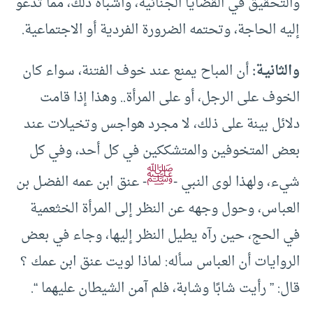
والتحقيق في القضايا الجنائية، وأشباه ذلك، مما تدعو
إليه الحاجة، وتحتمه الضرورة الفردية أو الاجتماعية.
والثانيـة:
أن المباح يمنع عند خوف الفتنة، سواء كان
الخوف على الرجل، أو على المرأة.. وهذا إذا قامت
دلائل بينة على ذلك، لا مجرد هواجس وتخيلات عند
بعض المتخوفين والمتشككين في كل أحد، وفي كل
ﷺ
شيء، ولهذا لوى النبي -
- عنق ابن عمه الفضـل بن
العباس، وحول وجهه عن النظر إلى المرأة الخثعمية
في الحج، حين رآه يطيل النظر إليها، وجاء في بعض
الروايات أن العباس سأله: لماذا لويت عنق ابن عمك ؟
قال: ” رأيت شابًا وشابة، فلم آمن الشيطان عليهما “.