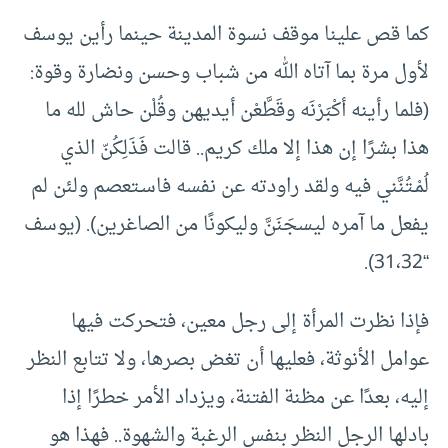
كما قص علينا موقف نسوة المدينة حينما رأين يوسف
لأول مرة بما آتاه الله من شباب وحسن ونضارة وقوة:
(فلما رأينه أكْبَرْنَه وقَطَّعْن أيديهن وقُلْن حاش لله ما
هذا بشرًا إن هذا إلا ملك كريم.. قالت فَذَلِكُنّ الذي
لُمْـتُنَّني فيه ولقد راودته عن نفسه فاسـتعصم ولئن لم
يفعل ما آمره ليسجَنَنَّ وليكونًا من الصاغرين). (يوسف
“31،32).
فإذا نظرت المرأة إلى رجل معين، فتحركت فيها
عوامل الأنوثة، فعليها أن تغض بصرها، ولا تتابع النظر
إليه، بعدًا عن مظنة الفتنة، ويزداد الأمر خطرًا إذا
بادلها الرجل النظر بنفس الرغبة والشهوة.. فهذا هو