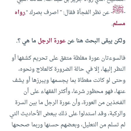
ﷺ
-
- عن نظر الفجأة فقال: ” اصرف بصرك “.
رواه
مسلم
.
ولكن يبقى البحث هنا عن
عورة الرجل
ما هي ؟.
فالسوءتان عورة مغلظة متفق على تحريم كشفها أو
النظر إليها، إلا في حالة الضرورة كالعلاج ونحوه،
وحتى لو كانت مغطاة بما يجسمها ويبرزها أو يشف
عنها، فهو محظور شرعا، وأكثر الفقهاء على أن
الفخذين من العورة، وأن عورة الرجل ما بين السرة
والركبة، وقد استدلوا على ذلك ببعض الأحاديث التي
لم تسلم من التعليل، وبعـضهم حسنها وربما صححها