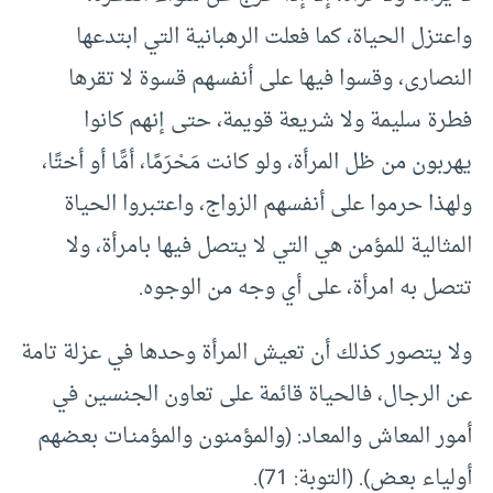
واعتزل الحياة، كما فعلت الرهبانية التي ابتدعها
النصارى، وقسوا فيها على أنفسهم قسوة لا تقرها
فطرة سليمة ولا شريعة قويمة، حتى إنهم كانوا
يهربون من ظل المرأة، ولو كانت مَحْرَمًا، أمًّا أو أختًا،
ولهذا حرموا على أنفسهم الزواج، واعتبروا الحياة
المثالية للمؤمن هي التي لا يتصل فيها بامرأة، ولا
تتصل به امرأة، على أي وجه من الوجوه.
ولا يتصور كذلك أن تعيش المرأة وحدها في عزلة تامة
عن الرجال، فالحياة قائمة على تعاون الجنسين في
أمور المعاش والمعـاد: (والمؤمنون والمؤمنـات بعـضهم
أولياء بعـض). (التوبة: 71).