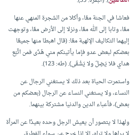
الظالمين
). (البقرة: 35).
فعاشا في الجنة معًا، وأكلا من الشجرة المنهي عنها
معًا، وتابا إلى الله معًا، ونزلا إلى الأرض معًا، وتوجهت
إليهما التكاليف الإلهية معًا: (قال اهبطا منها جميعًا
بعضكم لبعض عدو فإما يأتينكم مني هُدًى فمن اتَّبَع
هداي فلا يَـضِلّ ولا يَشْقَى). (طه: 123).
واستمرت الحياة بعد ذلك لا يستغني الرجال عن
النساء، ولا يستغني النساء عن الرجال (بعـضكم من
بعـض)، فأعباء الدين والدنيا مشتركة بينهما.
ولهذا لا يتصور أن يعيش الرجل وحده بعيدًا عن المرأة
لا يراها ولا تراه، إلا إذا خرج عن سواء الفطرة،