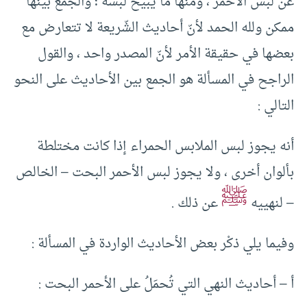
عن لبس الأحمر ، ومنها ما يبيح لبسه ؛ والجمع بينها
ممكن ولله الحمد لأنّ أحاديث الشّريعة لا تتعارض مع
بعضها في حقيقة الأمر لأنّ المصدر واحد ، والقول
الراجح في المسألة هو الجمع بين الأحاديث على النحو
التالي :
أنه يجوز لبس الملابس الحمراء إذا كانت مختلطة
بألوان أخرى ، ولا يجوز لبس الأحمر البحت – الخالص
ﷺ
– لنهييه
عن ذلك .
وفيما يلي ذكْر بعض الأحاديث الواردة في المسألة :
أ – أحاديث النهي التي تُحمَلُ على الأحمر البحت :