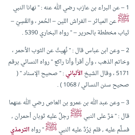
1 – عن البراء بن عازب رضي الله عنه : ” نهانا النبي
ﷺ
عن المياثر – الفراش اللين – الحُمر ، والقَسِيّ –
ثياب مخططة بالحرير – ” رواه البخاري 5390 .
2 – وعن ابن عباس قال : ” نُهِيتُ عن الثوب الأحمر ،
وخاتم الذهب ، وأن أقرأ وأنا راكع ” رواه النسائي برقم
5171 ، وقال الشيخ
الألباني
: ” صحيح الإسناد ” (
صحيح سنن النسائي / 1068 ) .
3 – وعن عبد الله بن عمرو بن العاص رضي الله عنهما
ﷺ
قال : ” مَرَّ على النبي
رجلٌ عليه ثوبان أحمران ,
ﷺ
فسلَّم عليه , فلم يَرُدَّ عليه النبي
” رواه
الترمذي