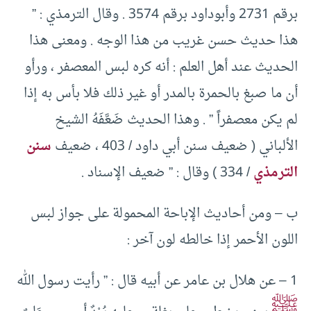
برقم 2731 وأبوداود برقم 3574 . وقال الترمذي : ”
هذا حديث حسن غريب من هذا الوجه . ومعنى هذا
الحديث عند أهل العلم : أنه كره لبس المعصفر ، ورأو
أن ما صبغ بالحمرة بالمدر أو غير ذلك فلا بأس به إذا
لم يكن معصفراً ” . وهذا الحديث ضَعَّفَهُ الشيخ
الألباني ( ضعيف سنن أبي داود / 403 ، ضعيف
سنن
الترمذي
/ 334 ) وقال : ” ضعيف الإسناد .
ب – ومن أحاديث الإباحة المحمولة على جواز لبس
اللون الأحمر إذا خالطه لون آخر :
1 – عن هلال بن عامر عن أبيه قال : ” رأيت رسول الله
ﷺ