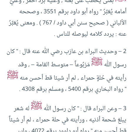
بمنى يخطب على بغلة , وعليه بُرْدٌ أحمر , وعَليٌّ
أمامه يُعَبِّرُ ” رواه أبو داود برقم 3551 ، وصححه
الألباني ( صحيح سنن أبي داود / 767 ) . ومعنى يُعَبِّرُ
عنه : يردد كلامه ليوصله للناس .
2 – وحديث البراء بن عازب رضي الله عنه قال : ” كان
ﷺ
رسول الله
مَرْبُوعاً – متوسط القامة – , وقد
ﷺ
رأيته في حُلةٍ حمراء , لم أر شيئا قط أحسن منه
” رواه البخاري برقم 5400 ، ومسلم برقم 4308 .
ﷺ
3 – وعن البراء قال : ” كان رسول الله
له شعر
يبلغ شحمة أذنيه ، ورأيته في حلة حمراء ، لم أر شيئاً
قط أحسن منه ” رواه أبو داوود برقم 4072 ، وابن