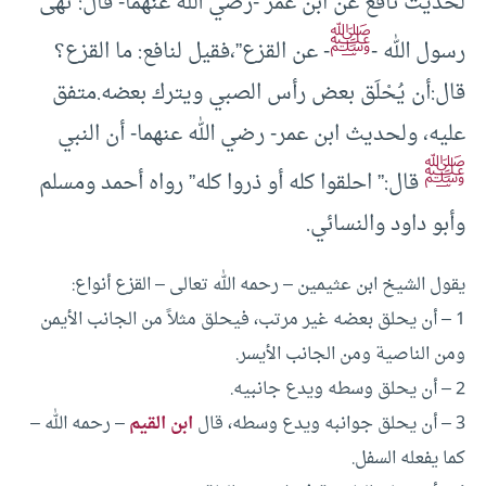
لحديث نافع عن ابن عمر -رضي الله عنهما- قال:”نهى
ﷺ
رسول الله -
- عن القزع”،فقيل لنافع: ما القزع؟
قال:أن يُحْلَق بعض رأس الصبي ويترك بعضه.متفق
عليه، ولحديث ابن عمر- رضي الله عنهما- أن النبي
ﷺ
قال:” احلقوا كله أو ذروا كله” رواه أحمد ومسلم
وأبو داود والنسائي.
يقول الشيخ ابن عثيمين – رحمه الله تعالى – القزع أنواع:
1 – أن يحلق بعضه غير مرتب، فيحلق مثلاً من الجانب الأيمن
ومن الناصية ومن الجانب الأيسر.
2 – أن يحلق وسطه ويدع جانبيه.
3 – أن يحلق جوانبه ويدع وسطه، قال
ابن القيم
– رحمه الله –
كما يفعله السفل.