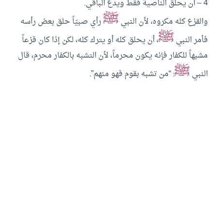
4 – أن يحلق الناصية فقط ويدع الباقي.
ﷺ
والقزع كله مكروه، لأن النبي
رأي صبيّاً حلق بعض رأسه
ﷺ
فأمر النبي
، أن يحلق كله أو يترك كله، لكن إذا كان قزعاً
مشبهاً للكفار فإنه يكون محرماً، لأن التشبه بالكفار محرم، قال
ﷺ
النبي
: “من تشبه بقوم فهو منهم”.