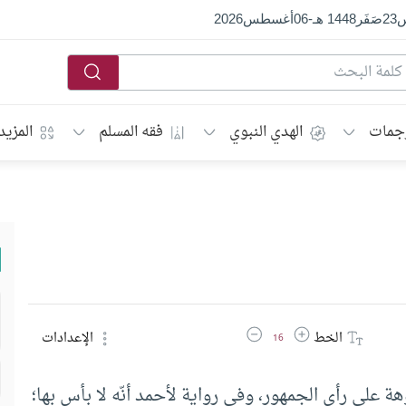
س
23
صَفَر
1448 هـ
-
06
أغسطس
2026
جمات
الهدي النبوي
فقه المسلم
المزيد
زيادة حجم الخط
تقليل حجم الخط
الخط
الإعدادات
16
على رأي الجمهور، وفي رواية لأحمد أنّه لا بأس بها؛