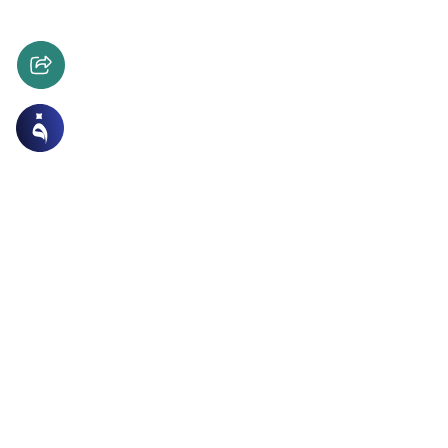
الجنائز
العبادات
بناء القبور