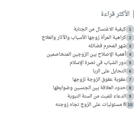
الأكثر قراءة
كيفية الاغتسال من الجنابة
1
كراهية المرأة زوجها الأسباب والآثار والعلاج
2
شهر المحرم فضائله
3
أهمية الإصلاح بين الزوجين المتخاصمين
4
دور الشباب في نصرة الإسلام
5
التحايل على الربا
6
عقوبة عقوق الزوجة لزوجها
7
حدود العلاقة بين الجنسين وضوابطها
8
الدعاء للميت من السنة النبوية
9
8 مسئوليات على الزوج تجاه زوجته
10