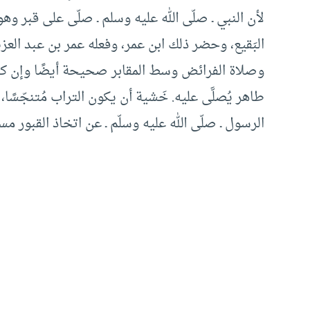
لأن النبي ـ صلّى الله عليه وسلم ـ صلّى على قبر و
البَقيع، وحضر ذلك ابن عمر، وفعله عمر بن عبد العزي
وصلاة الفرائض وسط المقابر صحيحة أيضًا وإن كا
طاهر يُصلَّى عليه. خَشية أن يكون التراب مُتنجّسًا
الرسول ـ صلّى الله عليه وسلّم ـ عن اتخاذ القبور مس