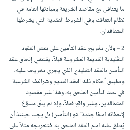
ما يتنافى مع مقاصد الشريعة ومبادئها العامة في
نظام التعاقد، وفي الشروط العقدية التي يشرطها
المتعاقدان.
2 – ولأن تخْريج عقد التأمين على بعض العقود
التقْليدية القديمة المشروعة قبلاً، يقتضي إلحاق عقد
التأمين بالعقد التقليدي الذي يجري تخريجه عليه،
وتطبيق أحكام ذلك العقد القديم وشرائطه الشرعية
في عقد التأمين الملحق به، وهذا غير مقصود
المتعاقدين، وغير واقع فعلاً، وإلا لم يبقَ مسوِّغ
لإعطائه اسمًا جديدًا هو (التأمين) بل يجب حينئذ أن
يُطلق عليه اسم العقد الملحق به، فتخريجه مثلاً على