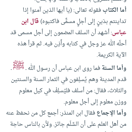
أما الكتاب
فقوله تعالى: (يا أيها الذين آمنوا إذا
تداينتم بدَينٍ إلى أجلٍ مسمًّى فاكتبوه)
قال ابن
عباس
: أشهد أن السلف المضمون إلى أجل مسمى قد
أحلّه الله عز وجل في كتابه وأَذِن فيه. ثم قرأ هذه
الآية الكريمة.
ﷺ
وأما السنة
فما روى ابن عباس أن رسول الله ـ
ـ
قدم المدينة وهم يُسلِفون في الثمار السنة والسنتين
والثلاث، فقال: من أسلف فليُسلِفْ في كيل معلوم
ووزن معلوم إلى أجل معلوم.
وأما الإجماع
فقال ابن المنذر: أجمع كل من نحفظ عنه
من أهل العلم على أن السَّلَم جائز. ولأن بالناس حاجة