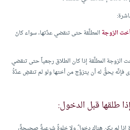
اشرة:
خت الزوجة
المطلَّقة حتى تنقضي عدَّتها، سواء كانَ
ت الزوجة المطلَّقة إذا كان الطلاق رجعياً حتى تنقضي
فإنَّه يحقُّ له أن يتزوَّج من أختها ولو لم تنقضِ عدَّةُ
ا طلقها قبل الدخول:
ة إذا لم يكن هناك دخولٌ ولا خلوةٌ شرعيةٌ صحيحةٌ،