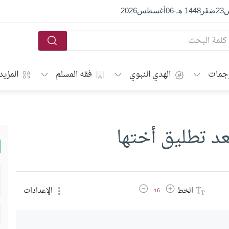
س
23
صَفَر
1448 هـ
-
06
أغسطس
2026
جمات
الهدي النبوي
فقه المسلم
المزيد
د تطليق أختها
زيادة حجم الخط
تقليل حجم الخط
الخط
الإعدادات
16