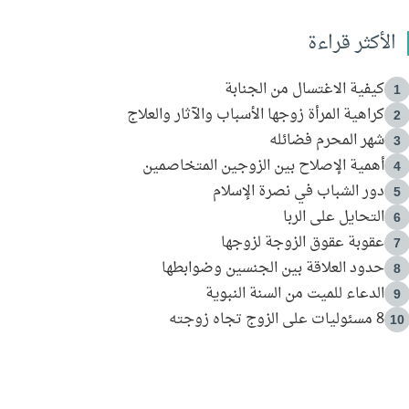
الأكثر قراءة
كيفية الاغتسال من الجنابة
1
كراهية المرأة زوجها الأسباب والآثار والعلاج
2
شهر المحرم فضائله
3
أهمية الإصلاح بين الزوجين المتخاصمين
4
دور الشباب في نصرة الإسلام
5
التحايل على الربا
6
عقوبة عقوق الزوجة لزوجها
7
حدود العلاقة بين الجنسين وضوابطها
8
الدعاء للميت من السنة النبوية
9
8 مسئوليات على الزوج تجاه زوجته
10