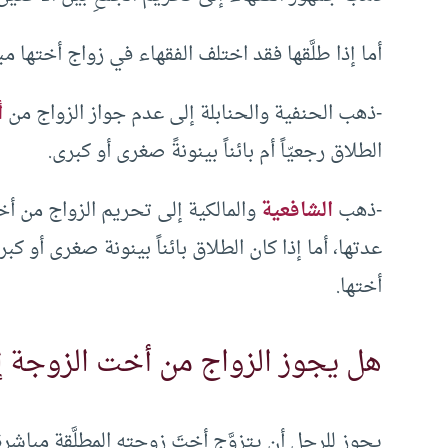
أما إذا طلَّقها فقد اختلف الفقهاء في زواج أختها مب
-ذهب الحنفية والحنابلة إلى عدم جواز الزواج من
أ
الطلاق رجعيّاً أم بائناً بينونةً صغرى أو كبرى.
-ذهب
الشافعية
والمالكية إلى تحريم الزواج من أخ
عدتها، أما إذا كان الطلاق بائناً بينونة صغرى أو كبرى 
أختها.
هل يجوز الزواج من أخت الزوجة إذ
يجوز للرجل أن يتزوَّج أختَ زوجته المطلَّقة مباشر