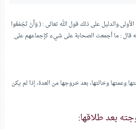
لى.والدليل على ذلك قول الله تعالى : ( وَأَنْ تَجْمَعُوا
، وعن عبيدة السلماني أنه قال : ما أجمعت الصحابة على شيء كإجماعهم على
ها وعمتها وخالتها، بعد خروجها من العدة، إذا لم يكن
ته بعد طلاقها: