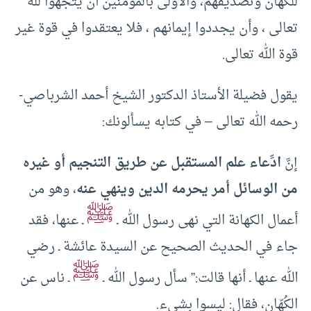
للكهان وتصديقهم، والأولى بالمؤمنين أن يتجهوا لله
تعالى ، وأن يجددوا إيمانهم ، فلا يعتقدوا في قوة غير
قوة الله تعالى.
يقول فضيلة الأستاذ الدكتور الشيخ أحمد الشرباصي-
رحمه الله تعالى – في كتابه يسألونك:
إنَّ
ادِّعاء علم المستقبل عن طريق التنجيم أو غيره
من الوسائل أمر يحرمه الدين وينهي عنه
، وهو من
ﷺ
أعمال الكهانة التي نهى رسول الله ـ
ـ عنها، فقد
جاء في الحديث الصحيح عن السيدة عائشة ـ رضي
ﷺ
الله عنها ـ أنها قالت:” سأل رسول الله ـ
ـ ناس عن
الكُهّان، فقال: ليسوا بشيء.