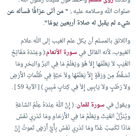
وكذلك
روى مسلم
وأحمد قول سيدنا رسول الله ـ
صلوات الله وسلامه عليه ـ:
” من أتى عرّافًا فسأله عن
شيء لم يقبل له صلاة أربعين يومًا”
.
واللائق بالمسلم أن يكل علم الغيب إلى الله علام
الغيوب، لأنه القائل في
سورة الأنعام
:( وعِنْدَهُ مَفَاتِحُ
الغَيْبِ لاَ يَعْلَمُها إِلاّ هُوَ ويَعْلَمُ مَا فِي البَرِّ والبَحْرِ ومَا
تَسْقُطُ مِنْ وَرَقَةٍ إِلاَّ يَعْلَمُهَا ولاَ حَبَّةٍ فِي ظُلُماتِ الأَرْضِ
ولاَ رَطْبٍ ولاَ يَابِسٍ إِلاّ فِي كِتابٍ مُبِينٍ ) [ الآية 59 ] .
ويقول في
سورة لقمان
: ( إِنَّ اللهَ عِنْدَهُ عِلْمُ السَّاعَةِ
ويُنَزِّلُ الغَيْثَ ويَعْلَمُ مَا فِي الأَرْحَامِ ومَا تَدْرِي نَفْسٌ
مَاذَا تَكْسِبُ غَدًا ومَا تَدْرِي نَفْسٌ بِأَيِّ أَرْضٍ تَموتُ إِنَّ