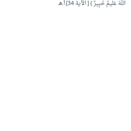
اللهَ عَليمٌ خَبِيرٌ ) [ الآية 34].أ.هـ