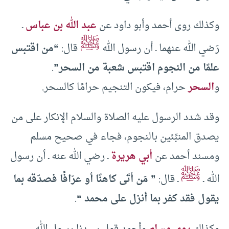
وكذلك روى أحمد وأبو داود عن
عبد الله بن عباس
ـ
ﷺ
رَضي الله عنهما ـ أن رسول الله
قال:
“من اقتبس
علمًا من النجوم اقتبس شعبة من السحر”
.
و
السحر
حرام، فيكون التنجيم حرامًا كالسحر.
وقد شدد الرسول عليه الصلاة والسلام الإنكار على من
يصدق المنبِّئين بالنجوم، فجاء في صحيح مسلم
ومسند أحمد عن
أبي هريرة
ـ رضي الله عنه ـ أن رسول
ﷺ
الله ـ
ـ قال:
” مَن أتَى كاهنًا أو عرّافًا فصدّقه بما
يقول فقد كفر بما أنزل على محمد “
.