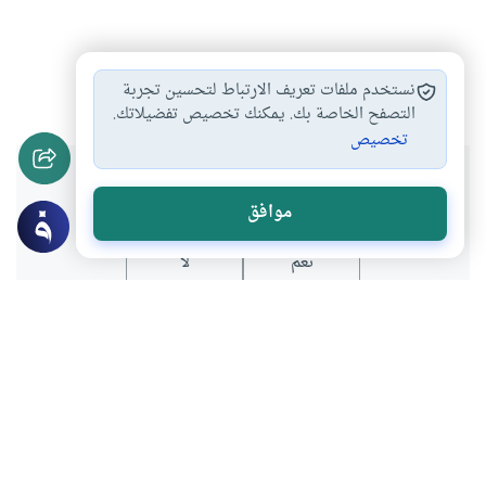
الغيب
الكهانة
#
#
نستخدم ملفات تعريف الارتباط لتحسين تجربة
التصفح الخاصة بك. يمكنك تخصيص تفضيلاتك.
تخصيص
هل انتفعت بهذا المحتوى؟
موافق
نعم
لا
موضوعات ذات صلة
العقيدة
الجن والسحر
حكم تعاطي السحر والذهاب للعرافين