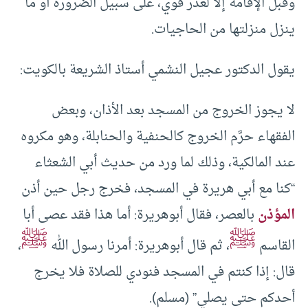
وقبل الإقامة إلا لعذر قوي، على سبيل الضرورة أو ما
ينزل منزلتها من الحاجيات.
يقول الدكتور عجيل النشمي أستاذ الشريعة بالكويت:
لا يجوز الخروج من المسجد بعد الأذان، وبعض
الفقهاء حرَّم الخروج كالحنفية والحنابلة، وهو مكروه
عند المالكية، وذلك لما ورد من حديث أبي الشعثاء
“كنا مع أبي هريرة في المسجد، فخرج رجل حين أذن
المؤذن
بالعصر، فقال أبوهريرة: أما هذا فقد عصى أبا
ﷺ
ﷺ
القاسم
، ثم قال أبوهريرة: أمرنا رسول الله
،
قال: إذا كنتم في المسجد فنودي للصلاة فلا يخرج
أحدكم حتى يصلي” (مسلم).