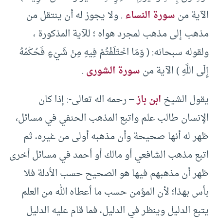
الآية من
سورة النساء
. ولا يجوز له أن ينتقل من
مذهب إلى مذهب لمجرد هواه ؛ للآية المذكورة ،
ولقوله سبحانه: ( وَمَا اخْتَلَفْتُمْ فِيهِ مِنْ شَيْءٍ فَحُكْمُهُ
إِلَى اللَّهِ ) الآية من
سورة الشورى
.
يقول الشيخ
ابن باز
– رحمه اله تعالى-: إذا كان
الإنسان طالب علم واتبع المذهب الحنفي في مسائل،
ظهر له أنها صحيحة وأن مذهبه أولى من غيره، ثم
اتبع مذهب الشافعي أو مالك أو أحمد في مسائل أخرى
ظهر أن مذهبهم فيها هو الصحيح حسب الأدلة فلا
بأس بهذا؛ لأن المؤمن حسب ما أعطاه الله من العلم
يتبع الدليل وينظر في الدليل، فما قام عليه الدليل