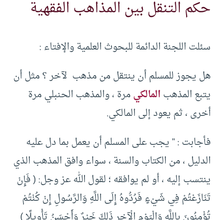
حكم التنقل بين المذاهب الفقهية
سئلت اللجنة الدائمة للبحوث العلمية والإفتاء :
هل يجوز للمسلم أن ينتقل من مذهب لآخر ؟ مثل أن
يتبع المذهب
المالكي
مرة ، والمذهب الحنبلي مرة
أخرى ، ثم يعود إلى المالكي.
فأجابت : ” يجب على المسلم أن يعمل بما دل عليه
الدليل ، من الكتاب والسنة ، سواء وافق المذهب الذي
ينتسب إليه ، أو لم يوافقه ؛ لقول الله عز وجل: ( فَإِنْ
تَنَازَعْتُمْ فِي شَيْءٍ فَرُدُّوهُ إِلَى اللَّهِ وَالرَّسُولِ إِنْ كُنْتُمْ
تُؤْمِنُونَ بِاللَّهِ وَالْيَوْمِ الْآخِرِ ذَلِكَ خَيْرٌ وَأَحْسَنُ تَأْوِيلًا )