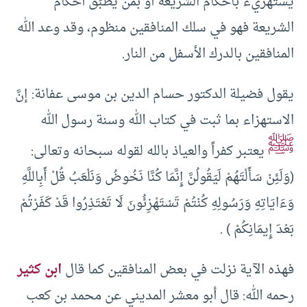
يستهزيء بأحكام الشريعة أو بمن يطبِّق أحكام
الشريعة فهو في سلك المنافقين منظوم، وقد وعد الله
المنافقين بالدرك الأسفل من النار.
يقول فضيلة الدكتور حسام الدين بن موسى عفانة: إنَّ
الاستهزاء بما ثبت في كتاب الله وسنة رسول الله
ﷺ
يعتبر كفراً والعياذ بالله لقوله سبحانه وتعالى:
(وَلَئِنْ سَأَلْتَهُمْ لَيَقُولُنَّ إِنَّمَا كُنَّا نَخُوضُ وَنَلْعَبُ قُلْ أَبِاللَّهِ
وَءَايَاتِهِ وَرَسُولِهِ كُنْتُمْ تَسْتَهْزِئُونَ لَا تَعْتَذِرُوا قَدْ كَفَرْتُمْ
بَعْدَ إِيمَانِكُمْ ) .
فهذه الآية نزلت في بعض المنافقين كما قال
ابن كثير
رحمه الله: قال أبو معشر المديني عن محمد بن كعب