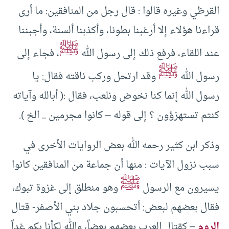
القرظي وغيره قالوا : قال رجل من المنافقين: ما أرى
قراءنا هؤلاء إلا أرغبنا بطونا، وأكذبنا ألسنة، وأجبننا
ﷺ
عند اللقاء، فرفع ذلك إلى رسول الله
، فجاء إلى
ﷺ
رسول الله
وقد ارتحل وركب ناقته فقال: يا
رسول الله إنما كنا نخوض ونلعب، فقال :( أبالله وآياته
كنتم تستهزؤون ؟ إلى قوله – كانوا مجرمين .. الخ ).
وذكر ابن كثير رحمه الله بعض الروايات الأخرى في
سبب نزول الآيات : منها أن جماعة من المنافقين كانوا
ﷺ
يسيرون مع الرسول
وهو منطلق إلى غزوة تبوك،
فقال بعضهم لبعض: أتحسبون جلاد بني الأصفر- قتال
الروم
– كقتال العرب بعضهم بعضاً، والله لكأنا بكم غداً