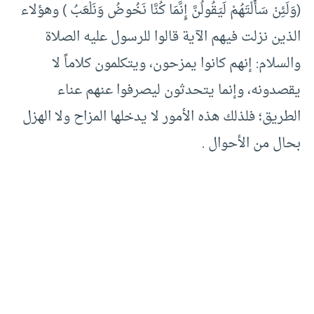
(وَلَئِنْ سَأَلْتَهُمْ لَيَقُولُنَّ إِنَّمَا كُنَّا نَخُوضُ وَنَلْعَبُ ) وهؤلاء
الذين نزلت فيهم الآية قالوا للرسول عليه الصلاة
والسلام: إنهم كانوا يمزحون، ويتكلمون كلاماً لا
يقصدونه، وإنما يتحدثون ليصرفوا عنهم عناء
الطريق؛ فلذلك هذه الأمور لا يدخلها المزاح ولا الهزل
بحال من الأحوال .