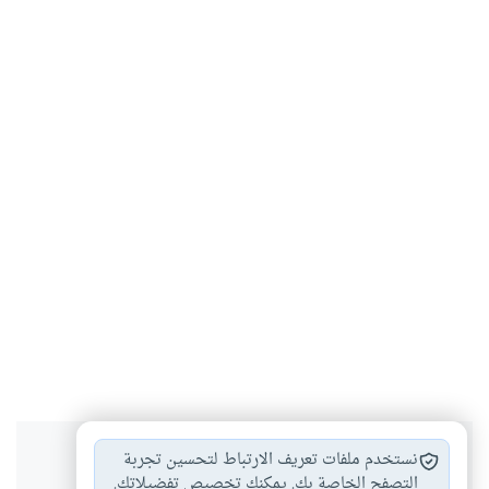
هل انتفعت بهذا المحتوى؟
نستخدم ملفات تعريف الارتباط لتحسين تجربة
التصفح الخاصة بك. يمكنك تخصيص تفضيلاتك.